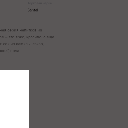
Торговая марка
Santal
льная серия напитков из
ne – это ярко, красиво, а еще
: сок из клюквы, сахар,
ква", вода.