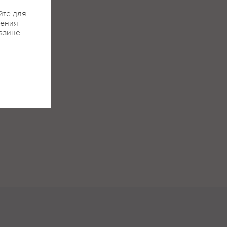
йте для
жения
азине.