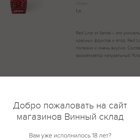
Объем
1 л.
Red Line от Santal – это уника
красных фруктов и ягод. Red Li
полезно и очень вкусно. Состав
ароматизатор натуральный "Клю
купить?
Описание
Отзывы
Добро пожаловать на сайт
магазинов Винный склад
Вам уже исполнилось 18 лет?