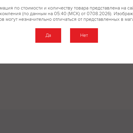
ация по стоимости и количеству товара представлена на са
комления (по данным на 05:40 (МСК) от 07.08.2026). Изобра
ов могут незначительно отличаться от представленных в маг
Да
Нет
Оставить отзыв