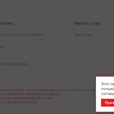
ателям
Работа у нас
остоянного покупателя
Вакансии
ны
и
ая информация
Этот с
пользо
риалы на сайте носят информационный характер и не являются рек
соглаш
а по обработке персональных данных
а использования файлов cookie
а конфиденциальности
При