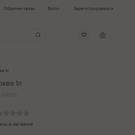
Обратная связь
Войти
Зарегистрироваться
ва 1л
юква 1л
:
108585
ены в магазине