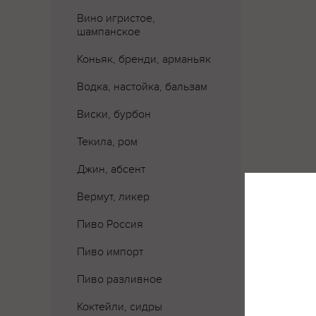
Вино игристое,
шампанское
Коньяк, бренди, арманьяк
Водка, настойка, бальзам
Виски, бурбон
Текила, ром
Джин, абсент
Вермут, ликер
Где 
Пиво Россия
Пиво импорт
Пиво разливное
Коктейли, сидры