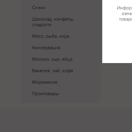
Снэки
Информ
озна
Шоколад, конфеты,
товар
сладости
Мясо, рыба, икра
Консервация
Молоко, сыр, яйцо
Бакалея, чай, кофе
Мороженое
Промтовары