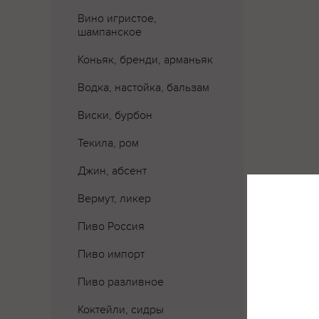
Вино игристое,
шампанское
Коньяк, бренди, арманьяк
Водка, настойка, бальзам
Виски, бурбон
Текила, ром
Джин, абсент
Вермут, ликер
Где 
Пиво Россия
Пиво импорт
Пиво разливное
Коктейли, сидры