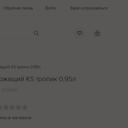
Обратная связь
Войти
Зарегистрироваться
ащий KS тропик 0.95л
ржащий KS тропик 0.95л
:
235480
ены в магазине