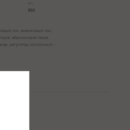
Вес
950
новый сок, ананасовый сок,
пюре, абрикосовое пюре,
ахар, регулятор кислотности -