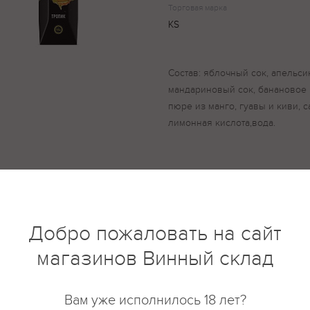
Торговая марка
KS
Состав: яблочный сок, апельси
мандариновый сок, банановое 
пюре из манго, гуавы и киви, с
лимонная кислота,вода.
купить?
Описание
Отзывы
Добро пожаловать на сайт
магазинов Винный склад
Вам уже исполнилось 18 лет?