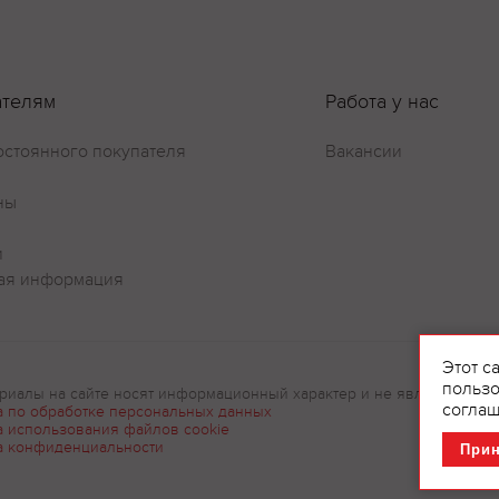
ателям
Работа у нас
остоянного покупателя
Вакансии
ны
и
ая информация
Этот с
пользо
риалы на сайте носят информационный характер и не являются рек
соглаш
а по обработке персональных данных
а использования файлов cookie
а конфиденциальности
При