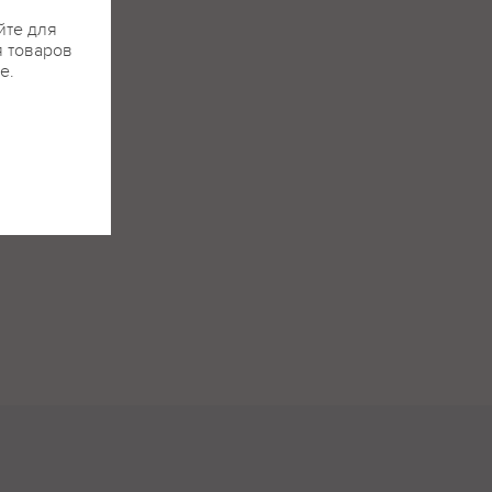
йте для
я товаров
е.