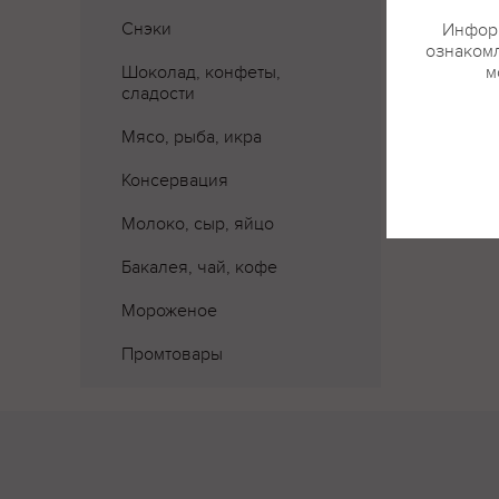
Снэки
Информ
ознакомл
Шоколад, конфеты,
м
сладости
Мясо, рыба, икра
Консервация
Молоко, сыр, яйцо
Бакалея, чай, кофе
Мороженое
Промтовары