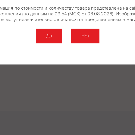
ация по стоимости и количеству товара представлена на са
комления (по данным на 09:54 (МСК) от 08.08.2026). Изобра
ов могут незначительно отличаться от представленных в маг
Да
Нет
Оставить отзыв