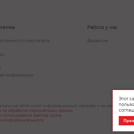
ателям
Работа у нас
остоянного покупателя
Вакансии
ны
и
ая информация
Этот с
пользо
риалы на сайте носят информационный характер и не являются рек
соглаш
а по обработке персональных данных
а использования файлов cookie
а конфиденциальности
При