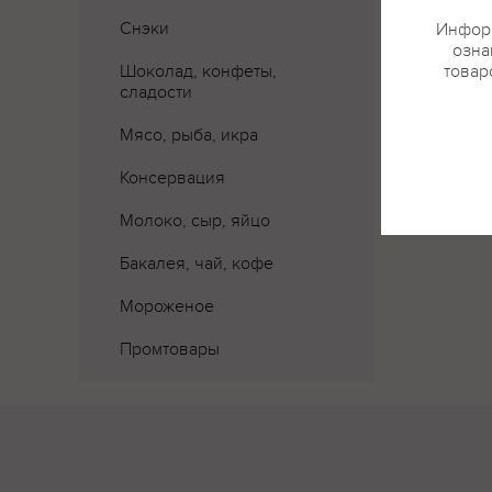
Снэки
Информ
озна
Шоколад, конфеты,
товар
сладости
Мясо, рыба, икра
Консервация
Молоко, сыр, яйцо
Бакалея, чай, кофе
Мороженое
Промтовары