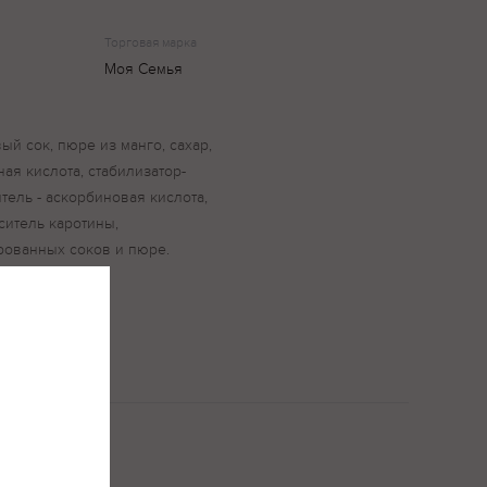
Торговая марка
Моя Семья
й сок, пюре из манго, сахар,
ная кислота, стабилизатор-
тель - аскорбиновая кислота,
ситель каротины,
рованных соков и пюре.