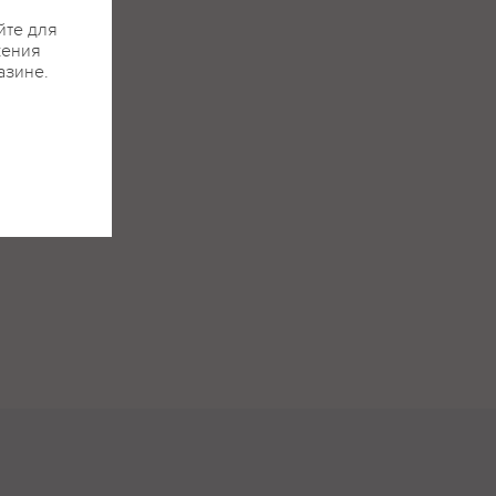
йте для
жения
азине.