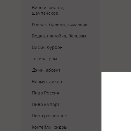
Вино игристое,
шампанское
Коньяк, бренди, арманьяк
Водка, настойка, бальзам
Виски, бурбон
Текила, ром
Джин, абсент
Вермут, ликер
Пиво Россия
Где 
Пиво импорт
Пиво разливное
Коктейли, сидры