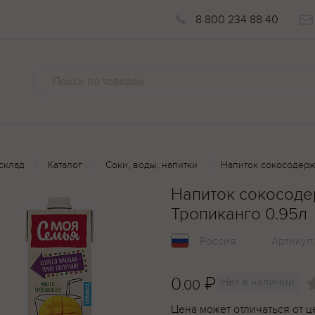
8 800 234 88 40
склад
Каталог
Соки, воды, напитки
Напиток сокосодерж
Напиток сокосод
Тропиканго 0.95л
Россия
Артикул
0
₽
Нет в наличии
.00
Цена может отличаться от ц