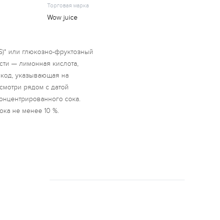
Торговая марка
Wow juice
(S)* или глюкозно-фруктозный
ости — лимонная кислота,
— код, указывающая на
смотри рядом с датой
концентрированного сока.
ка не менее 10 %.