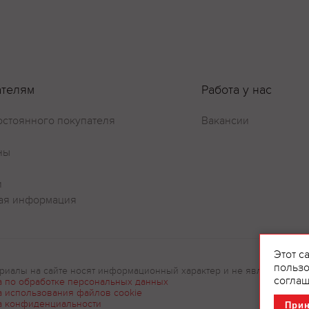
ателям
Работа у нас
остоянного покупателя
Вакансии
ны
и
ая информация
Этот с
пользо
риалы на сайте носят информационный характер и не являются рек
соглаш
а по обработке персональных данных
а использования файлов cookie
а конфиденциальности
При