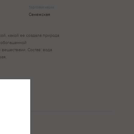
Торговая марка
Сенежская
ой, какой ее создала природа
, обогащенной
веществами. Состав: вода
вая.