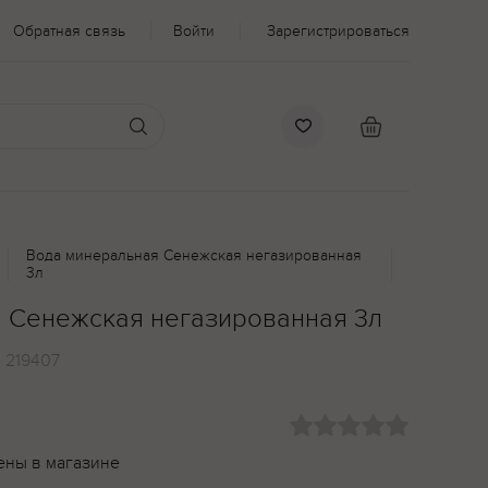
Обратная связь
Войти
Зарегистрироваться
Вода минеральная Сенежская негазированная
3л
 Сенежская негазированная 3л
:
219407
ены в магазине