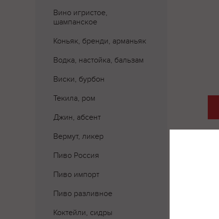
Вино игристое,
шампанское
Коньяк, бренди, арманьяк
Водка, настойка, бальзам
Виски, бурбон
Текила, ром
Джин, абсент
Вермут, ликер
Пиво Россия
Где 
Пиво импорт
Пиво разливное
Коктейли, сидры