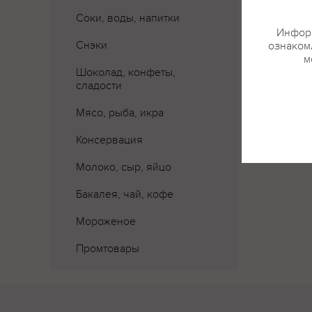
Соки, воды, напитки
Информ
Снэки
ознакомл
м
Шоколад, конфеты,
сладости
Мясо, рыба, икра
Консервация
Молоко, сыр, яйцо
Бакалея, чай, кофе
Мороженое
Промтовары