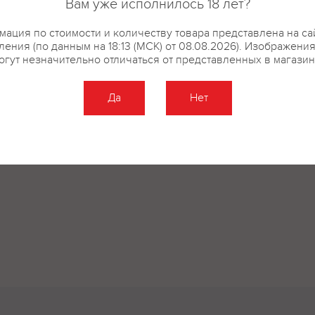
Вам уже исполнилось 18 лет?
ация по стоимости и количеству товара представлена на са
ения (по данным на 18:13 (МСК) от 08.08.2026). Изображени
огут незначительно отличаться от представленных в магазин
Да
Нет
Оставить отзыв