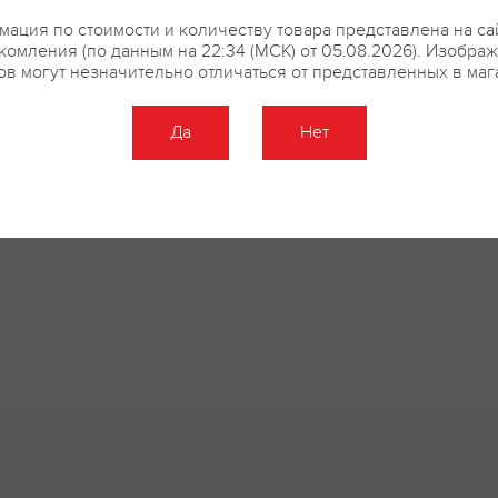
ация по стоимости и количеству товара представлена на са
комления (по данным на 22:34 (МСК) от 05.08.2026). Изобра
ов могут незначительно отличаться от представленных в маг
Да
Нет
Оставить отзыв