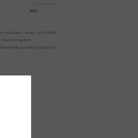
Торговая марка
АВС
з моркови, сахар, регулятор
, вода питьевая
объемная доляфруктового и