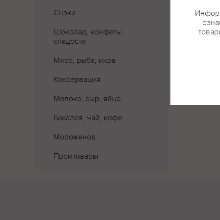
Снэки
Информ
озна
Шоколад, конфеты,
товар
сладости
Мясо, рыба, икра
Консервация
Молоко, сыр, яйцо
Бакалея, чай, кофе
Мороженое
Промтовары