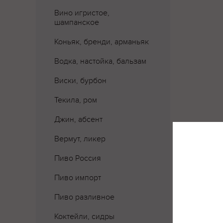
Вино игристое,
шампанское
Коньяк, бренди, арманьяк
Водка, настойка, бальзам
Виски, бурбон
Текила, ром
Джин, абсент
Вермут, ликер
Где 
Пиво Россия
Пиво импорт
Пиво разливное
Коктейли, сидры