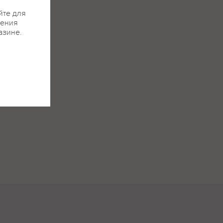
йте для
жения
азине.