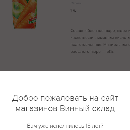
Объем
1 л.
Состав: яблочное пюре, пюре и
кислотности: лимонная кислота
подготовленная. Минимльная 
овощного пюре — 51%.
купить?
Описание
Отзывы
Добро пожаловать на сайт
магазинов Винный склад
Вам уже исполнилось 18 лет?