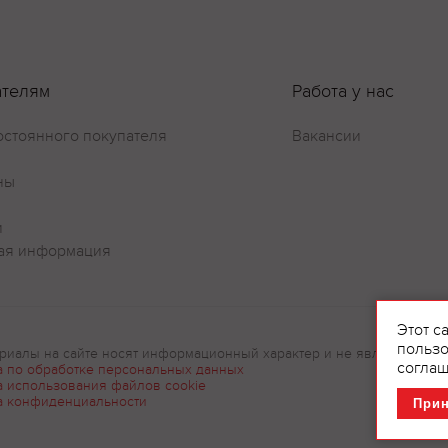
ателям
Работа у нас
остоянного покупателя
Вакансии
ны
и
ая информация
Этот с
пользо
риалы на сайте носят информационный характер и не являются рек
соглаш
а по обработке персональных данных
а использования файлов cookie
а конфиденциальности
При