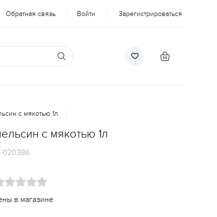
Обратная связь
Войти
Зарегистрироваться
ьсин с мякотью 1л
ельсин с мякотью 1л
:
020386
ены в магазине