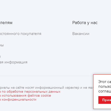
ателям
Работа у нас
остоянного покупателя
Вакансии
ны
и
ая информация
Этот с
пользо
риалы на сайте носят информационный характер и не являются рек
соглаш
а по обработке персональных данных
а использования файлов cookie
а конфиденциальности
При