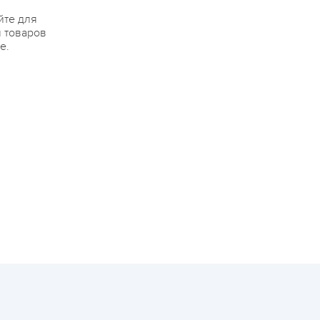
йте для
я товаров
е.