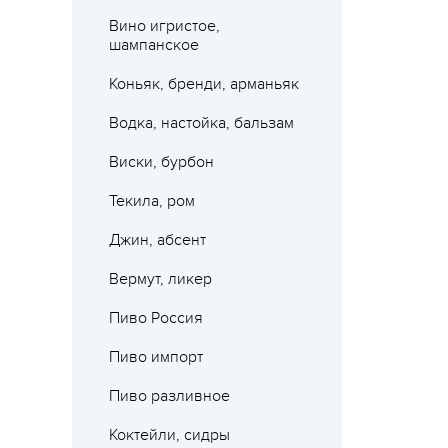
Вино игристое,
шампанское
Коньяк, бренди, арманьяк
Водка, настойка, бальзам
Виски, бурбон
Текила, ром
Джин, абсент
Вермут, ликер
Где 
Пиво Россия
Пиво импорт
Пиво разливное
Коктейли, сидры