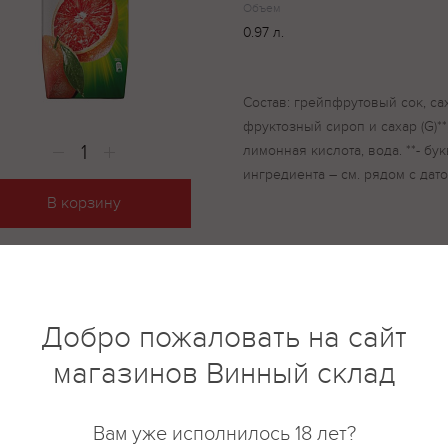
Объем
0.97 л.
Состав: грейпфрутовый сок, сах
фруктозный сироп и сахар (G)**
лимонная кислота, вода. **- бу
ингредиента – см. рядом с дат
В корзину
Добро пожаловать на сайт
купить?
Описание
Отзывы
магазинов Винный склад
Вам уже исполнилось 18 лет?