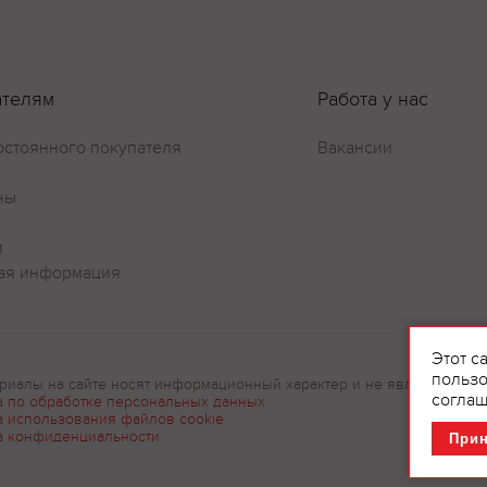
ателям
Работа у нас
остоянного покупателя
Вакансии
ны
и
ая информация
Этот с
пользо
риалы на сайте носят информационный характер и не являются рек
соглаш
а по обработке персональных данных
а использования файлов cookie
а конфиденциальности
При