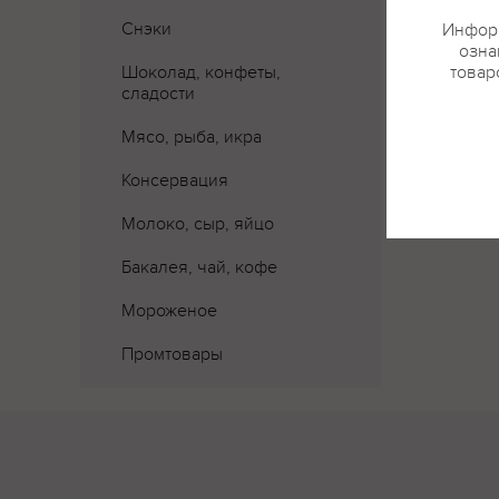
Снэки
Информ
озна
Шоколад, конфеты,
товар
сладости
Мясо, рыба, икра
Консервация
Молоко, сыр, яйцо
Бакалея, чай, кофе
Мороженое
Промтовары