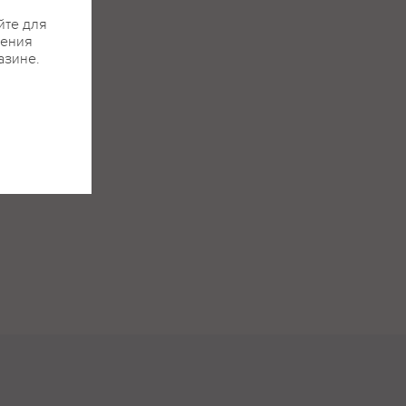
йте для
жения
азине.