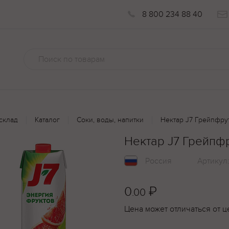
8 800 234 88 40
склад
Каталог
Соки, воды, напитки
Нектар J7 Грейпфрут
Нектар J7 Грейпфр
Россия
Артикул
0
₽
.00
Цена может отличаться от ц