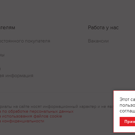
ателям
Работа у нас
остоянного покупателя
Вакансии
ны
и
ая информация
Этот с
пользо
риалы на сайте носят информационный характер и не являются рек
соглаш
а по обработке персональных данных
а использования файлов cookie
а конфиденциальности
При