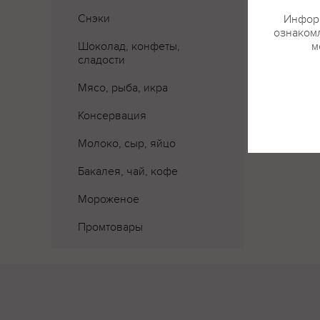
Снэки
Информ
ознакомл
Шоколад, конфеты,
м
сладости
Мясо, рыба, икра
Консервация
Молоко, сыр, яйцо
Бакалея, чай, кофе
Мороженое
Промтовары