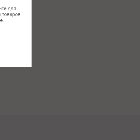
йте для
я товаров
е.