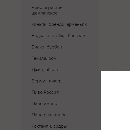
Вино игристое,
шампанское
Коньяк, бренди, арманьяк
Водка, настойка, бальзам
Виски, бурбон
Текила, ром
Джин, абсент
Где 
Вермут, ликер
Пиво Россия
Пиво импорт
Пиво разливное
Коктейли, сидры