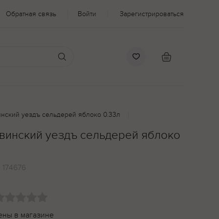
Обратная связь
Войти
Зарегистрироваться
инский уездъ сельдерей яблоко 0.33л
хвинский уездъ сельдерей яблоко
:
174676
ены в магазине