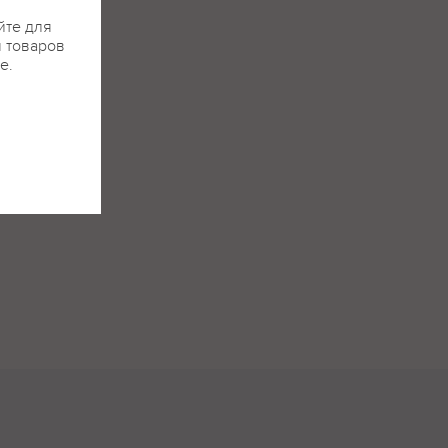
йте для
я товаров
е.