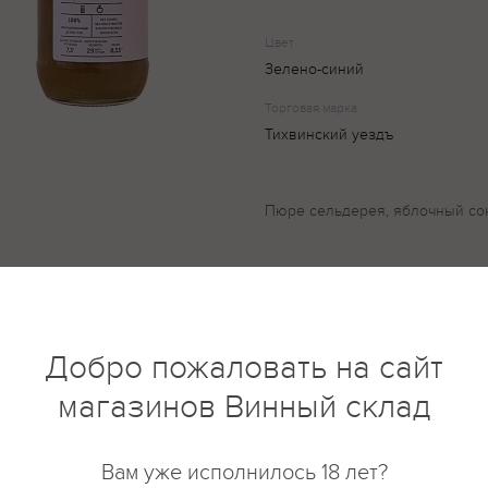
Цвет
Зелено-синий
Торговая марка
Тихвинский уездъ
Пюре сельдерея, яблочный со
купить?
Описание
Отзывы
Добро пожаловать на сайт
магазинов Винный склад
Вам уже исполнилось 18 лет?