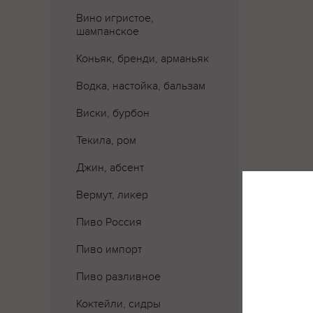
Вино игристое,
шампанское
Коньяк, бренди, арманьяк
Водка, настойка, бальзам
Виски, бурбон
Текила, ром
Джин, абсент
Вермут, ликер
Где 
Пиво Россия
Пиво импорт
Пиво разливное
Коктейли, сидры