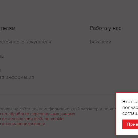
ателям
Работа у нас
остоянного покупателя
Вакансии
ны
и
ая информация
Этот с
пользо
риалы на сайте носят информационный характер и не являются рек
соглаш
а по обработке персональных данных
а использования файлов cookie
а конфиденциальности
При