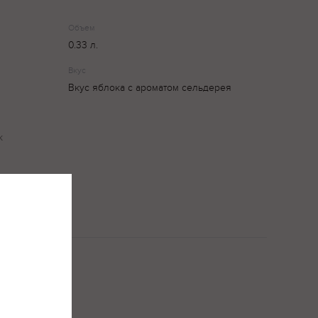
Объем
0.33 л.
Вкус
Вкус яблока с ароматом сельдерея
к