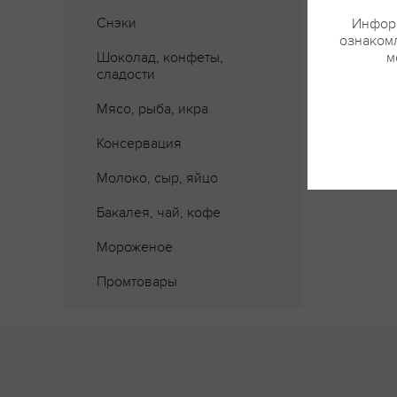
Снэки
Информ
ознакомл
Шоколад, конфеты,
м
сладости
Мясо, рыба, икра
Консервация
Молоко, сыр, яйцо
Бакалея, чай, кофе
Мороженое
Промтовары