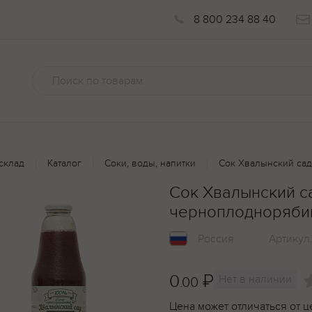
8 800 234 88 40
склад
Каталог
Соки, воды, напитки
Сок Хвалынский са
Сок Хвалынский с
черноплодноряби
Россия
Артикул
0
₽
Нет в наличии
.00
Цена может отличаться от ц