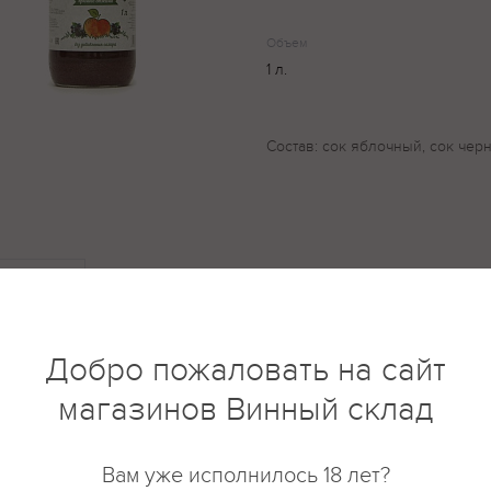
Объем
1 л.
Состав: сок яблочный, сок че
купить?
Описание
Отзывы
Добро пожаловать на сайт
магазинов Винный склад
Вам уже исполнилось 18 лет?