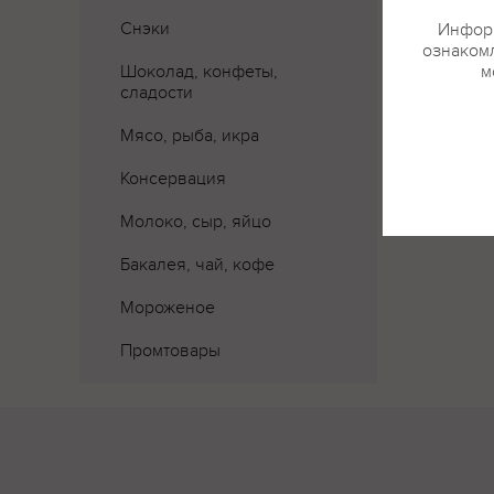
Снэки
Информ
ознакомл
Шоколад, конфеты,
м
сладости
Мясо, рыба, икра
Консервация
Молоко, сыр, яйцо
Бакалея, чай, кофе
Мороженое
Промтовары