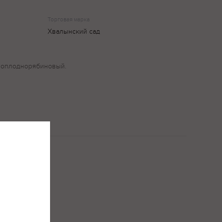
Торговая марка
Хвалынский сад
рноплоднорябиновый.