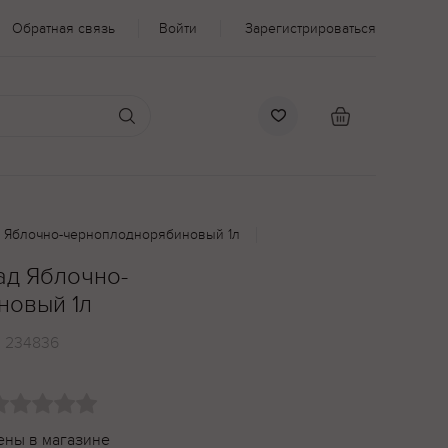
Обратная связь
Войти
Зарегистрироваться
д Яблочно-черноплоднорябиновый 1л
ад Яблочно-
новый 1л
:
234836
ены в магазине