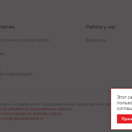
ателям
Работа у нас
остоянного покупателя
Вакансии
ны
и
ая информация
Этот с
пользо
риалы на сайте носят информационный характер и не являются рек
соглаш
а по обработке персональных данных
а использования файлов cookie
а конфиденциальности
При