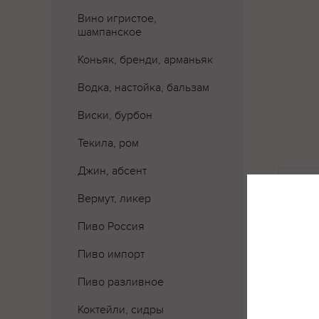
Вино игристое,
шампанское
Коньяк, бренди, арманьяк
Водка, настойка, бальзам
Виски, бурбон
Текила, ром
Джин, абсент
Где 
Вермут, ликер
Пиво Россия
Пиво импорт
Пиво разливное
Коктейли, сидры