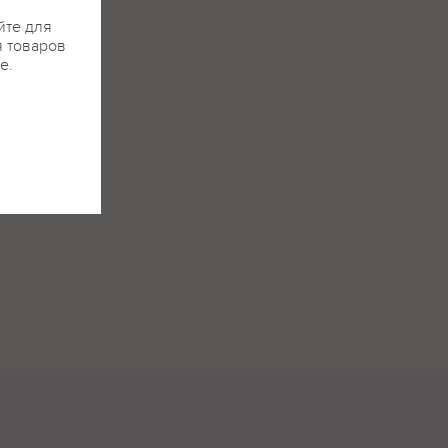
йте для
я товаров
е.