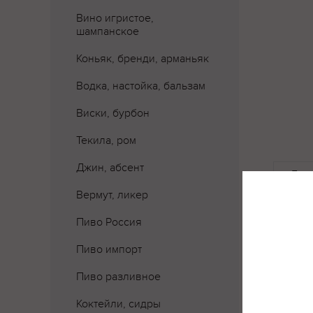
Вино игристое,
шампанское
Коньяк, бренди, арманьяк
Водка, настойка, бальзам
Виски, бурбон
Текила, ром
Джин, абсент
Где 
Вермут, ликер
Пиво Россия
Пиво импорт
Пиво разливное
Коктейли, сидры