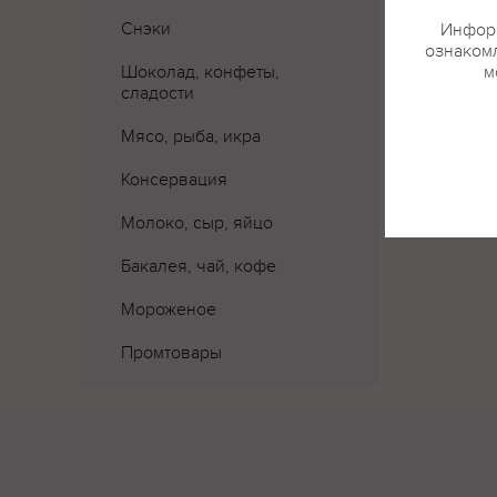
Снэки
Информ
ознакомл
Шоколад, конфеты,
м
сладости
Мясо, рыба, икра
Консервация
Молоко, сыр, яйцо
Бакалея, чай, кофе
Мороженое
Промтовары