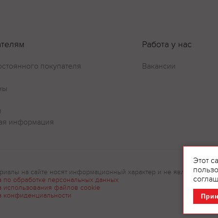
ателям
Работа у нас
остоянного покупателя
Вакансии
ны
и
ая информация
Этот с
пользо
риалы на сайте носят информационный характер и не являются рек
соглаш
а по обработке персональных данных
а использования файлов cookie
а конфиденциальности
При