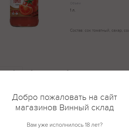
Объем
1 л.
Состав: сок томатный, сахар, со
купить?
Описание
Отзывы
Добро пожаловать на сайт
магазинов Винный склад
Вам уже исполнилось 18 лет?