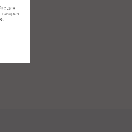
йте для
я товаров
е.