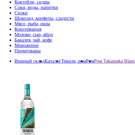
Коктейли, сидры
Соки, воды, напитки
Снэки
Шоколад, конфеты, сладости
Мясо, рыба, икра
Консервация
Молоко, сыр, яйцо
Бакалея, чай, кофе
Мороженое
Промтовары
Винный склад
Каталог
Текила, ром
Ром
Ром Takamaka Blanc