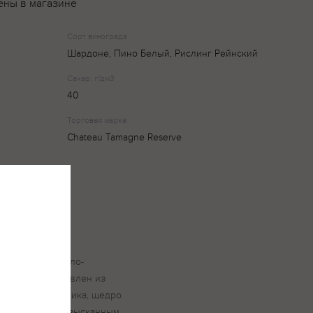
ены в магазине
Сорт винограда
Шардоне, Пино Белый, Рислинг Рейнский
Сахар, г/дм3
40
Торговая марка
Chateau Tamagne Reserve
армоничный,
ами,
истое вино светло-
омат вина составлен из
етов подсолнечника, щедро
ми. Наиболее изысканным