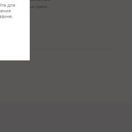
йте для
кра и миндальные орехи.
жения
азине.
ми, приятной