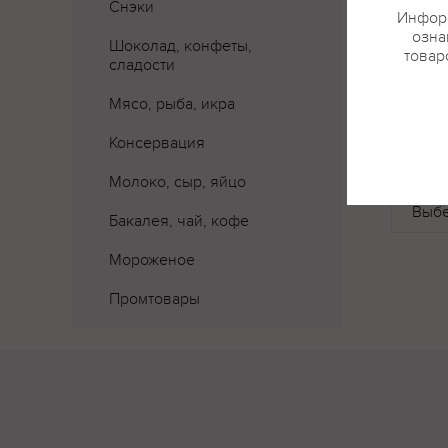
Снэки
Информ
озна
Шоколад, конфеты,
товар
сладости
Мясо, рыба, икра
Консервация
Где 
Молоко, сыр, яйцо
Бакалея, чай, кофе
Мороженое
Вкус
Промтовары
Вкус и
сладос
Цвет
Светло
Аромат