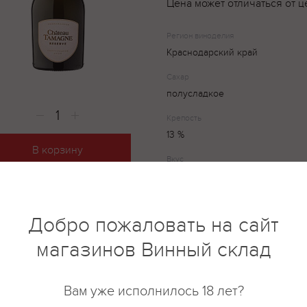
Цена может отличаться от ц
Регион виноделия
Краснодарский край
Сахар
полусладкое
Крепость
13 %
В корзину
Вкус
Вкус игристого вина мягкий, г
с фруктово-цветочными оттенк
приятной сладостью и чистым
послевкусием.
Добро пожаловать на сайт
магазинов Винный склад
Chateau Tamagne Reserve – игр
соломенного цвета. Свежий ар
Вам уже исполнилось 18 лет?
оттенков луговых цветов и цв
сдобренных цитрусовыми нота