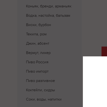
Коньяк, бренди, арманьяк
Водка, настойка, бальзам
Виски, бурбон
Текила, ром
Джин, абсент
Вермут, ликер
Пиво Россия
Пиво импорт
Пиво разливное
Коктейли, сидры
Соки, воды, напитки