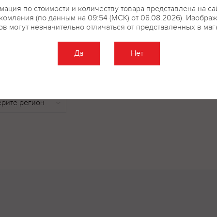
ация по стоимости и количеству товара представлена на са
сопровождением вина станут и
комления (по данным на 09:54 (МСК) от 08.08.2026). Изобра
ов могут незначительно отличаться от представленных в маг
Да
Нет
купить?
Описание
Отзывы
гристого вина мягкий, гармоничный, с фруктово-цветочными оттенка
тью и чистым послевкусием.
-соломенный