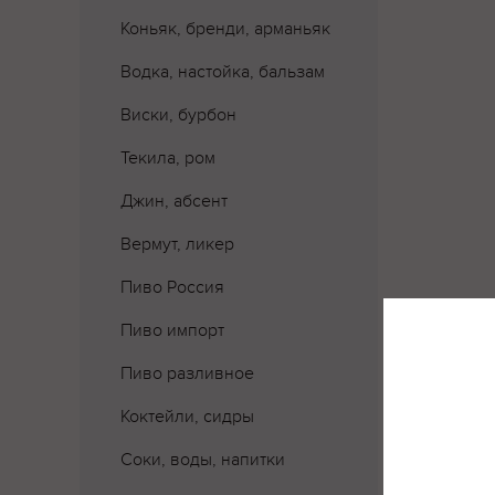
Коньяк, бренди, арманьяк
Водка, настойка, бальзам
Виски, бурбон
Текила, ром
Джин, абсент
Вермут, ликер
Пиво Россия
Пиво импорт
Пиво разливное
Коктейли, сидры
Соки, воды, напитки