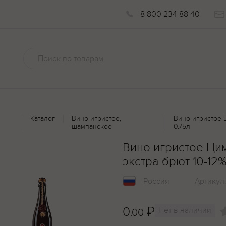
8 800 234 88 40
Каталог
Вино игристое,
Вино игристое 
шампанское
0.75л
Вино игристое Ци
экстра брют 10-12%
Россия
Артикул
0
₽
Нет в наличии
.00