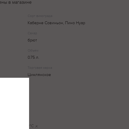
ены в магазине
Сорт винограда
Каберне Совиньон, Пино Нуар
Сахар
брют
Объем
0.75 л.
Торговая марка
Цимлянское
ом и
 тонами
игрой
енным до 10-12*С ,к