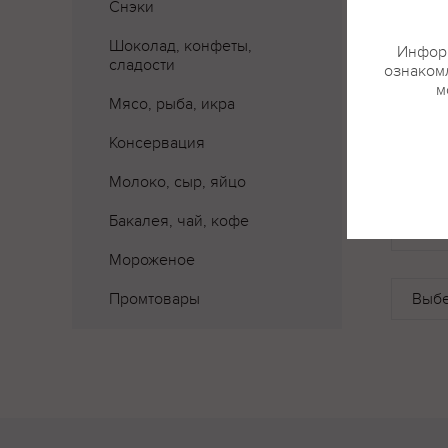
Снэки
Шоколад, конфеты,
Информ
сладости
ознакомл
м
Мясо, рыба, икра
Консервация
Молоко, сыр, яйцо
Бакалея, чай, кофе
Где 
Мороженое
Промтовары