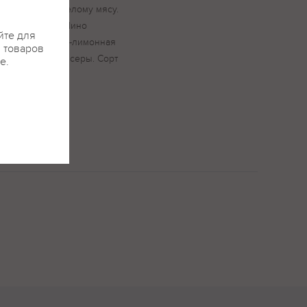
ежным сырам,белому мясу.
не Совиньон и Пино
йте для
тор кислотности-лимонная
я товаров
ервант-диоксид серы. Сорт
е.
Пино Нуар.