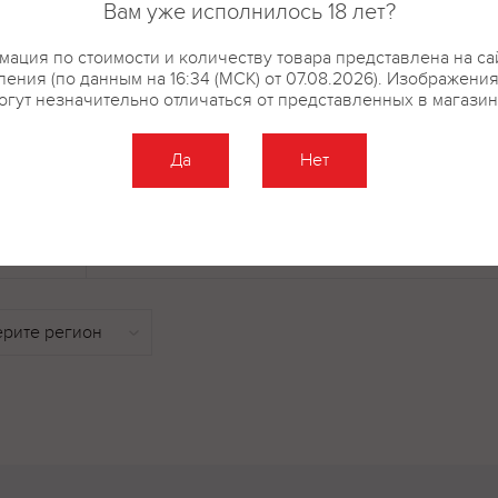
Вам уже исполнилось 18 лет?
различным морепродуктам и н
Состав:виноград сортов:Кабер
ация по стоимости и количеству товара представлена на са
Нуар;пищевые добавки:регуля
ения (по данным на 16:34 (МСК) от 07.08.2026). Изображени
кислота,антиокислитель и конс
огут незначительно отличаться от представленных в магазин
винограда: Каберне Совиньон,
Да
Нет
купить?
Описание
Отзывы