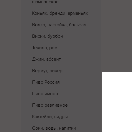
шампанское
Коньяк, бренди, арманьяк
Водка, настойка, бальзам
Виски, бурбон
Текила, ром
Джин, абсент
Вермут, ликер
Пиво Россия
Пиво импорт
Пиво разливное
Коктейли, сидры
Где 
Соки, воды, напитки