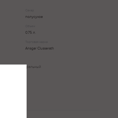
Сахар
полусухое
Объем
0.75 л.
Торговая марка
Ansgar Clusserath
а. В букете минеральный
новатость