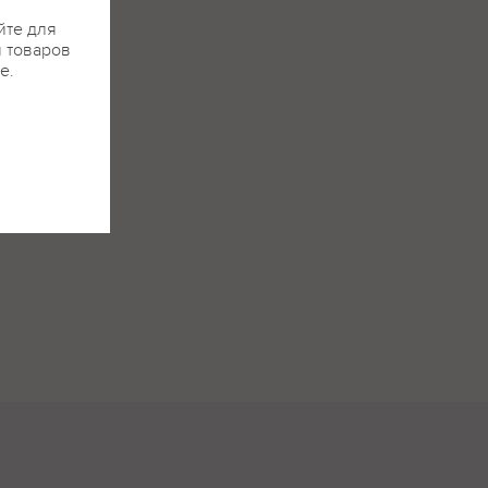
йте для
я товаров
е.