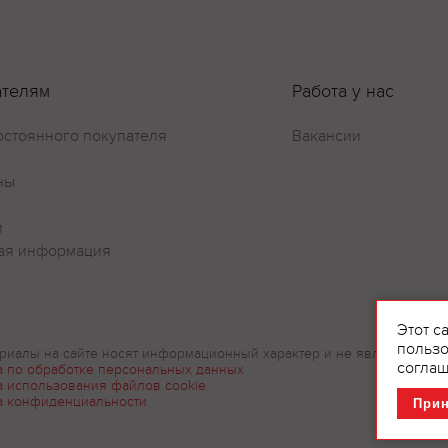
Оставить отзыв
ателям
Работа у нас
остоянного покупателя
Вакансии
ны
и
ая информация
Этот с
пользо
риалы на сайте носят информационный характер и не являются рек
соглаш
а по обработке персональных данных
а использования файлов cookie
а конфиденциальности
При