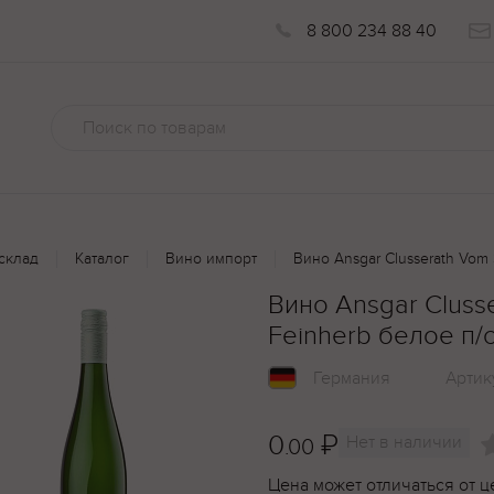
8 800 234 88 40
склад
Каталог
Вино импорт
Вино Ansgar Clusserath Vom S
Вино Ansgar Clusse
Feinherb белое п/с
Германия
Артик
0
₽
Нет в наличии
.00
Цена может отличаться от ц