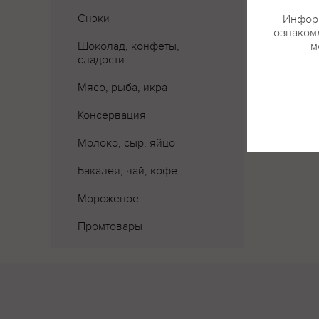
Снэки
Информ
ознакомл
Шоколад, конфеты,
м
сладости
Мясо, рыба, икра
Консервация
Молоко, сыр, яйцо
Бакалея, чай, кофе
Мороженое
Промтовары