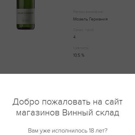
Регион виноделия
Мозель Германия
Сахар, г/дм3
4
Крепость
10,5 %
Вино нежно -золотистого цвет
аромат и вкус. Пикантная соло
Добро пожаловать на сайт
магазинов Винный склад
купить?
Описание
Отзывы
Вам уже исполнилось 18 лет?