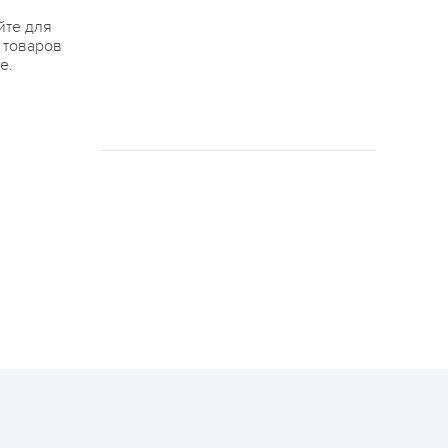
йте для
я товаров
е.