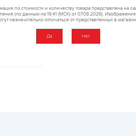
температуре 18-20 градусов.
ация по стоимости и количеству товара представлена на са
ения (по данным на 19:41 (МСК) от 07.08.2026). Изображени
огут незначительно отличаться от представленных в магазин
Да
Нет
купить?
Описание
Отзывы