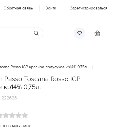
Обратная связь
Войти
Зарегистрироваться
scana Rosso IGP красное полусухое кр14% 0,75л.
r Passo Toscana Rosso IGP
 кр14% 0,75л.
:
222626
ены в магазине