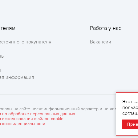
ателям
Работа у нас
остоянного покупателя
Вакансии
ны
Оставить отзыв
и
ая информация
Этот с
пользо
риалы на сайте носят информационный характер и не являются рек
соглаш
а по обработке персональных данных
а использования файлов cookie
а конфиденциальности
При