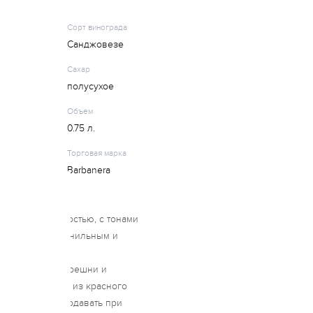
Сорт винограда
Санджовезе
Сахар
полусухое
Объем
0.75 л.
Торговая марка
Barbanera
особой кислотностью, с тонами
ов с мягким, ванильным и
т раскрывается
ковых ягод, черешни и
кнёт вкус блюд из красного
ярким вкусом. Подавать при