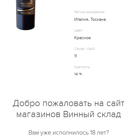
Регион виноделия
Италия, Тоскана
Цвет
Красное
Сахар, г/дм3
11
Крепость
14 %
Вкус красного сбалансирован 
Добро пожаловать на сайт
спелой сливы и красных фрукт
дубовым послевкусием. Арома
магазинов Винный склад
решительностью спелых косточ
сливы. Вино прекрасно подчер
Вам уже исполнилось 18 лет?
мяса и птицы, а также блюд с 