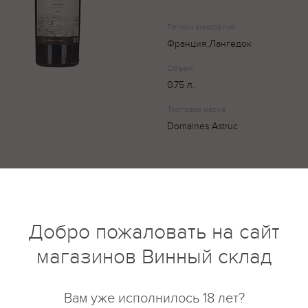
Регион виноделия
Франция,Лангедок
Объем
0.75 л.
Торговая марка
Domaines Astruc
Вино красно фиолетового цвета
средним телом с бархатистыми
специй шелковицы, джема
Добро пожаловать на сайт
магазинов Винный склад
купить?
Описание
Отзывы
Вам уже исполнилось 18 лет?