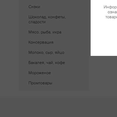
Снэки
Информ
озна
Шоколад, конфеты,
товар
сладости
Мясо, рыба, икра
Консервация
Молоко, сыр, яйцо
Бакалея, чай, кофе
Мороженое
Промтовары