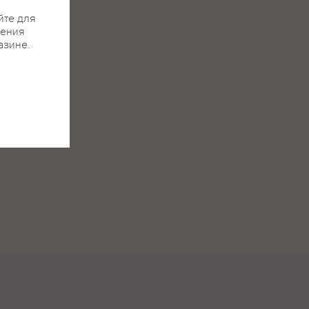
йте для
жения
азине.