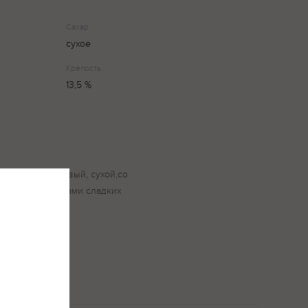
Сахар
сухое
Крепость
13,5 %
. Букет фруктовый, сухой,со
 танинами и нотами сладких