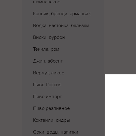
шампанское
Коньяк, бренди, арманьяк
Водка, настойка, бальзам
Виски, бурбон
Текила, ром
Джин, абсент
Вермут, ликер
Пиво Россия
Пиво импорт
Пиво разливное
Коктейли, сидры
Где 
Соки, воды, напитки