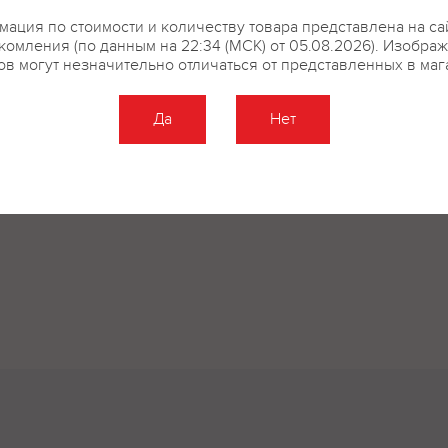
ация по стоимости и количеству товара представлена на са
комления (по данным на 22:34 (МСК) от 05.08.2026). Изобра
ов могут незначительно отличаться от представленных в маг
Да
Нет