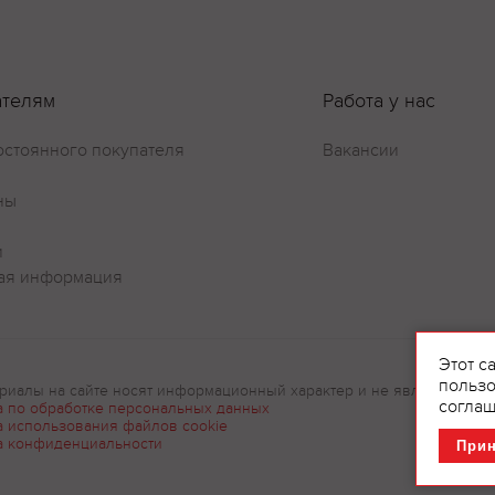
Оставить отзыв
ателям
Работа у нас
остоянного покупателя
Вакансии
ны
и
ая информация
Этот с
пользо
риалы на сайте носят информационный характер и не являются рек
соглаш
а по обработке персональных данных
а использования файлов cookie
а конфиденциальности
При