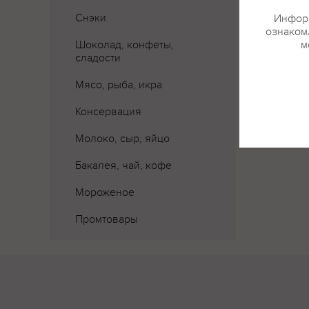
Снэки
Информ
ознакомл
Шоколад, конфеты,
м
Где 
сладости
Мясо, рыба, икра
Консервация
Молоко, сыр, яйцо
Бакалея, чай, кофе
Мороженое
Промтовары