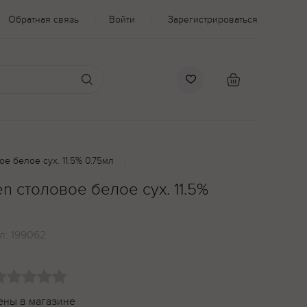
Обратная связь
Войти
Зарегистрироваться
е белое сух. 11.5% 0.75мл
n столовое белое сух. 11.5%
л:
199062
ены в магазине