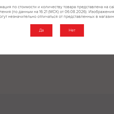
ация по стоимости и количеству товара представлена на са
ения (по данным на 16:21 (МСК) от 06.08.2026). Изображени
огут незначительно отличаться от представленных в магазин
купить?
Описание
Отзывы
Да
Нет