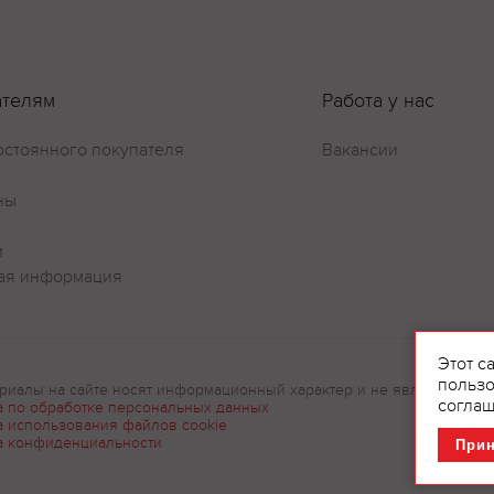
ателям
Работа у нас
остоянного покупателя
Вакансии
Оставить отзыв
ны
и
ая информация
Этот с
пользо
риалы на сайте носят информационный характер и не являются рек
соглаш
а по обработке персональных данных
а использования файлов cookie
а конфиденциальности
При