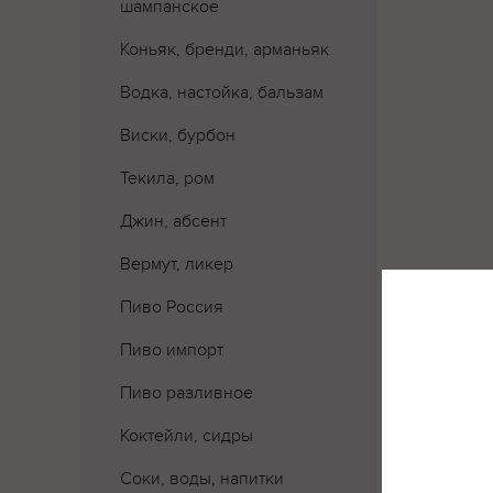
шампанское
Коньяк, бренди, арманьяк
Водка, настойка, бальзам
Виски, бурбон
Текила, ром
Джин, абсент
Вермут, ликер
Пиво Россия
Пиво импорт
Пиво разливное
Коктейли, сидры
Соки, воды, напитки