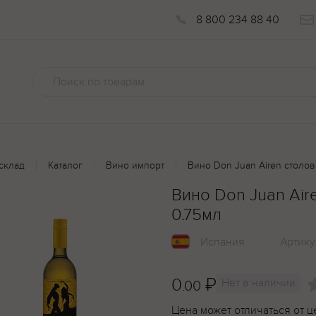
8 800 234 88 40
склад
Каталог
Вино импорт
Вино Don Juan Airen столово
Вино Don Juan Aire
0.75мл
Испания
Артику
0
₽
Нет в наличии
.00
Цена может отличаться от ц