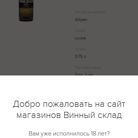
Регион виноделия
Айрен
Сахар
сухое
Объем
0.75 л.
Торговая марка
Don Juan
Вино блестящего бледно-солом
Добро пожаловать на сайт
цитрусовых, зеленого яблока. 
звенящее. Утонченное послевк
магазинов Винный склад
винограда сорта Айрен, содер
серы (Е 220)
Вам уже исполнилось 18 лет?