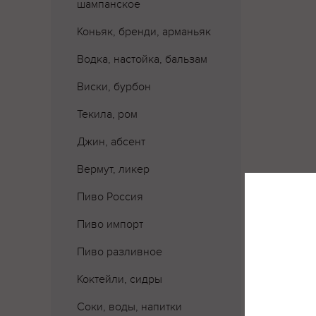
шампанское
Коньяк, бренди, арманьяк
Водка, настойка, бальзам
Виски, бурбон
Текила, ром
Джин, абсент
Вермут, ликер
Пиво Россия
Пиво импорт
Пиво разливное
Коктейли, сидры
Соки, воды, напитки