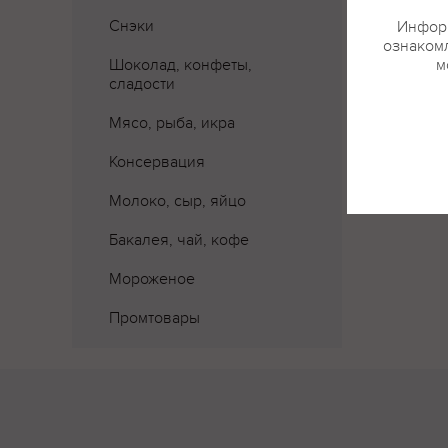
Где 
Снэки
Информ
ознакомл
Шоколад, конфеты,
м
сладости
Мясо, рыба, икра
Консервация
Молоко, сыр, яйцо
Бакалея, чай, кофе
Мороженое
Промтовары