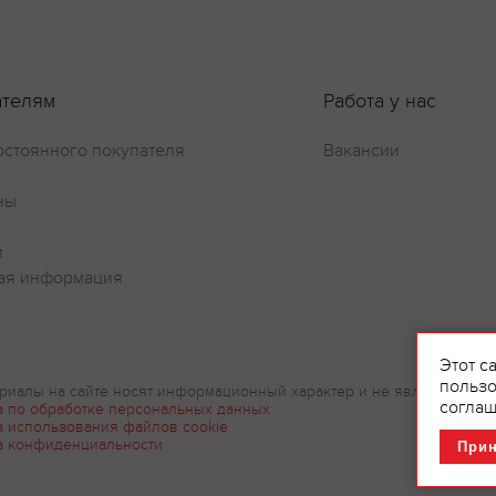
ателям
Работа у нас
Оставить отзыв
остоянного покупателя
Вакансии
ны
и
ая информация
Этот с
пользо
риалы на сайте носят информационный характер и не являются рек
соглаш
а по обработке персональных данных
а использования файлов cookie
а конфиденциальности
При