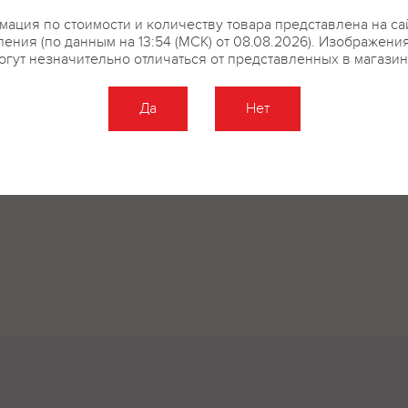
купить?
Описание
Отзывы
ация по стоимости и количеству товара представлена на са
ения (по данным на 13:54 (МСК) от 08.08.2026). Изображени
огут незначительно отличаться от представленных в магазин
Да
Нет