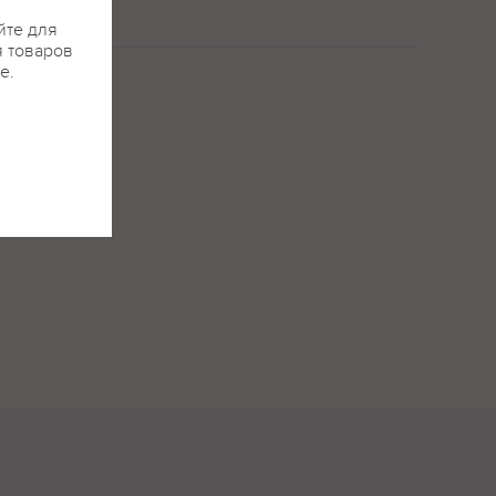
йте для
я товаров
е.