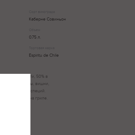
Сорт винограда
Каберне Совиньон
Объем
0.75 л.
Торговая марка
Espiritu de Chile
стальной емкости, 50% в
черной смородины, вишни,
кофе, табака и специй.
мясом и дичью на гриле.