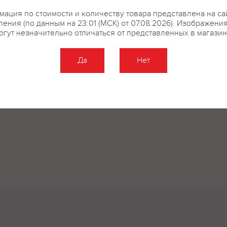
ация по стоимости и количеству товара представлена на са
ения (по данным на 23:01 (МСК) от 07.08.2026). Изображени
огут незначительно отличаться от представленных в магазин
купить?
Описание
Отзывы
Да
Нет