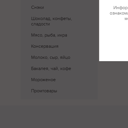
Снэки
Информ
ознакомл
Шоколад, конфеты,
м
Где 
сладости
Мясо, рыба, икра
Консервация
Молоко, сыр, яйцо
Бакалея, чай, кофе
Мороженое
Промтовары