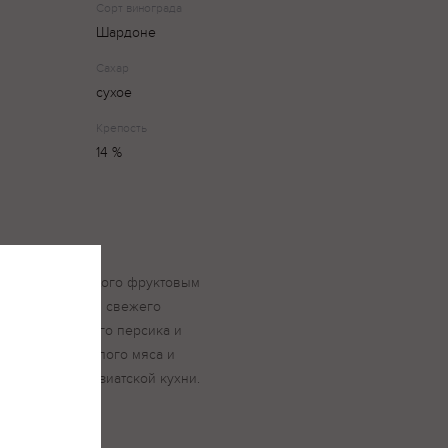
Сорт винограда
Шардоне
Сахар
сухое
Крепость
14 %
т любителей сухого фруктовым
оматом изюма и свежего
с тонами спелого персика и
ит блюда из белого мяса и
укты и блюда азиатской кухни.
градусов.