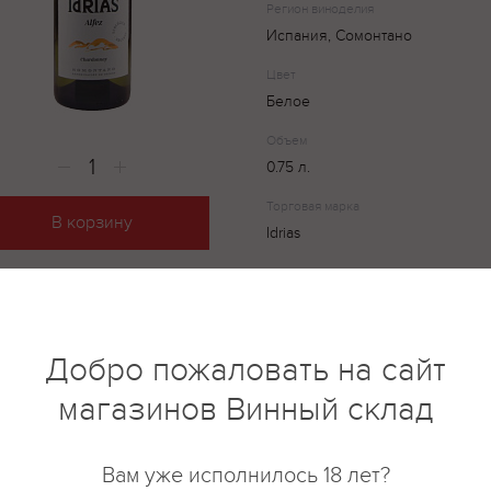
Регион виноделия
Испания, Сомонтано
Цвет
Белое
Объем
0.75 л.
Торговая марка
В корзину
Idrias
Отличный сухой вариант радуе
вкусом и непревзойдённым ар
Добро пожаловать на сайт
винограда. Послевкусие сухое 
абрикоса. Прекрасно сопровод
магазинов Винный склад
рыбы, птицы, а также морепрод
Температура сервировки 10-12 
Вам уже исполнилось 18 лет?