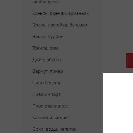
шампанское
Коньяк, бренди, арманьяк
Водка, настойка, бальзам
Виски, бурбон
Текила, ром
Джин, абсент
Вермут, ликер
Пиво Россия
Пиво импорт
Пиво разливное
Коктейли, сидры
Соки, воды, напитки