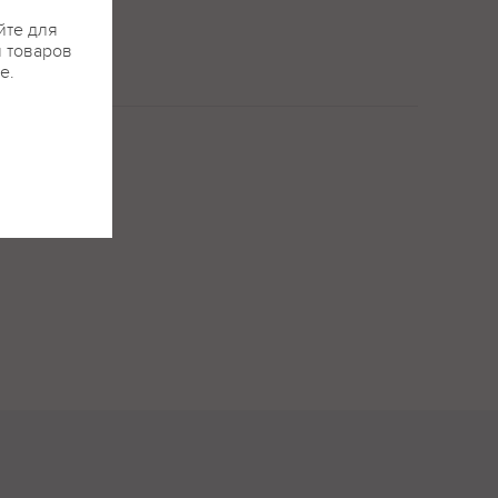
йте для
я товаров
е.