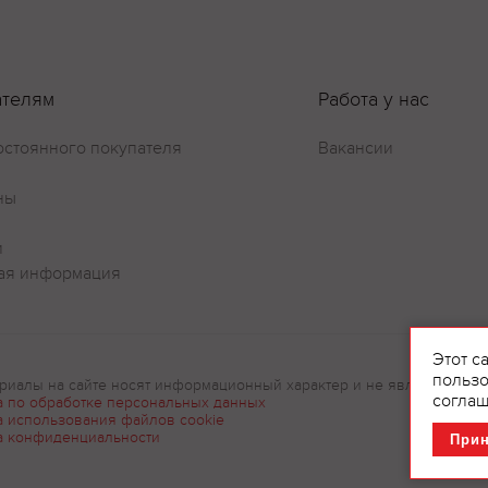
ателям
Работа у нас
остоянного покупателя
Вакансии
Оставить отзыв
ны
и
ая информация
Этот с
пользо
риалы на сайте носят информационный характер и не являются рек
соглаш
а по обработке персональных данных
а использования файлов cookie
а конфиденциальности
При