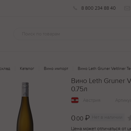
8 800 234 88 40
склад
Каталог
Вино импорт
Вино Leth Gruner Veltliner Te
Вино Leth Gruner Ve
0.75л
Австрия
Артику
0
₽
Нет в наличии
.00
Цена может отличаться от ц