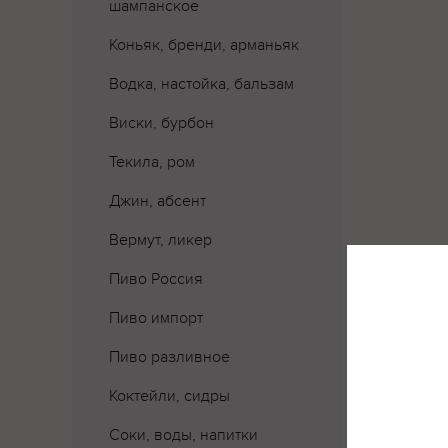
шампанское
Коньяк, бренди, арманьяк
Водка, настойка, бальзам
Виски, бурбон
Текила, ром
Джин, абсент
Вермут, ликер
Пиво Россия
Пиво импорт
Пиво разливное
Коктейли, сидры
Соки, воды, напитки