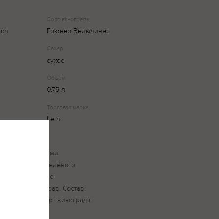
Сорт винограда
ich
Грюнер Вельтлинер
Сахар
сухое
Объем
0.75 л.
Торговая марка
Leth
та с серебристыми
ыми ароматами зелёного
усовых. Во вкусе
 ноты свежих трав. Состав:
серы (Е220). Сорт винограда: