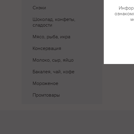
Снэки
Информ
ознакомл
Шоколад, конфеты,
м
сладости
Где 
Мясо, рыба, икра
Консервация
Молоко, сыр, яйцо
Бакалея, чай, кофе
Мороженое
Промтовары