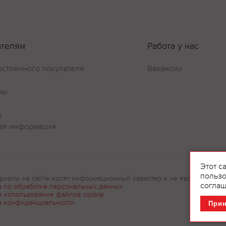
ателям
Работа у нас
остоянного покупателя
Вакансии
ны
Оставить отзыв
и
ая информация
Этот с
пользо
риалы на сайте носят информационный характер и не являются рек
соглаш
а по обработке персональных данных
а использования файлов cookie
а конфиденциальности
При