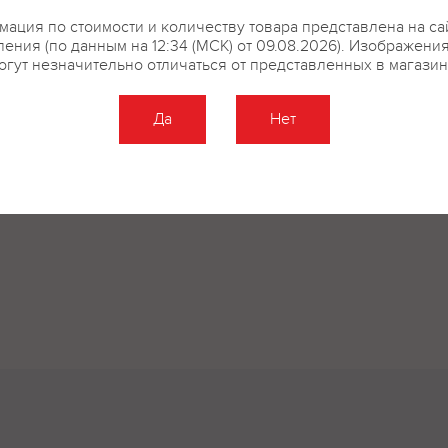
ация по стоимости и количеству товара представлена на са
ения (по данным на 12:34 (МСК) от 09.08.2026). Изображени
огут незначительно отличаться от представленных в магазин
купить?
Описание
Отзывы
Да
Нет