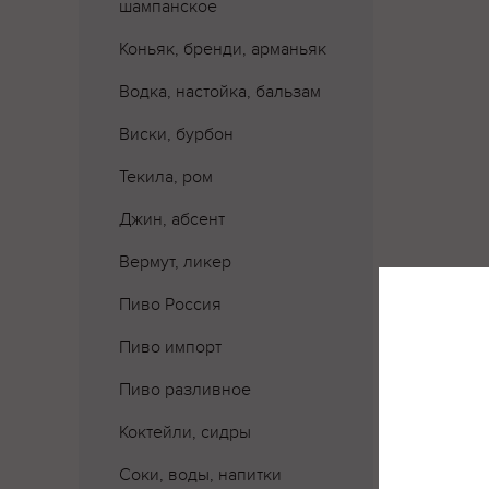
шампанское
Коньяк, бренди, арманьяк
Водка, настойка, бальзам
Виски, бурбон
Текила, ром
Джин, абсент
Вермут, ликер
Пиво Россия
Пиво импорт
Пиво разливное
Коктейли, сидры
Где 
Соки, воды, напитки