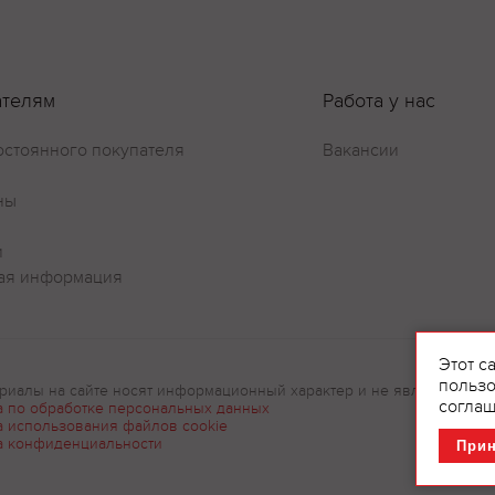
Оставить отзыв
ателям
Работа у нас
остоянного покупателя
Вакансии
ны
и
ая информация
Этот с
пользо
риалы на сайте носят информационный характер и не являются рек
соглаш
а по обработке персональных данных
а использования файлов cookie
а конфиденциальности
При