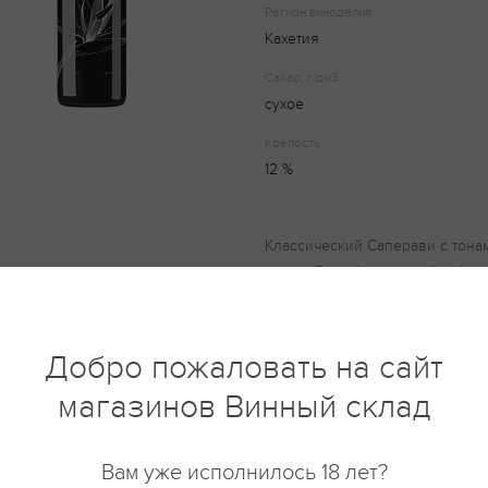
Регион виноделия
Кахетия
Сахар, г/дм3
сухое
Крепость
12 %
Классический Саперави с тона
вишни.Вкус бархатистый, объё
приятныи послевкусием Состав
диоксид серы
Добро пожаловать на сайт
магазинов Винный склад
купить?
Описание
Отзывы
Вам уже исполнилось 18 лет?