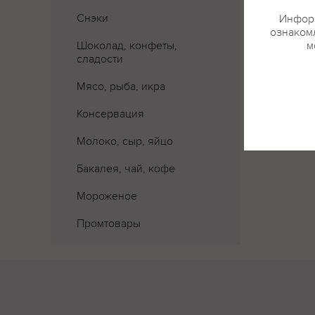
Снэки
Информ
ознакомл
Шоколад, конфеты,
м
сладости
Мясо, рыба, икра
Консервация
Молоко, сыр, яйцо
Бакалея, чай, кофе
Мороженое
Промтовары