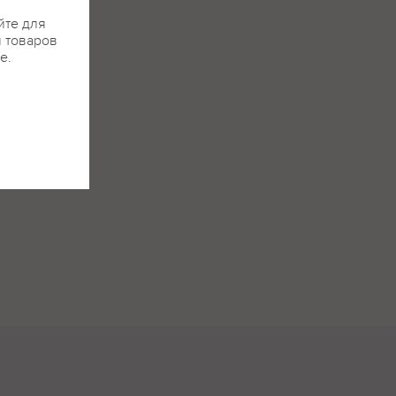
йте для
я товаров
е.