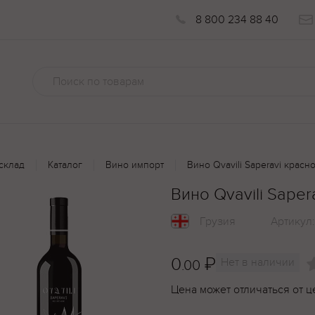
8 800 234 88 40
склад
Каталог
Вино импорт
Вино Qvavili Saperavi красно
Вино Qvavili Sapera
Грузия
Артикул
0
₽
Нет в наличии
.00
Цена может отличаться от ц