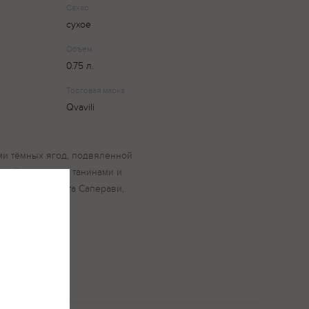
Сахар
сухое
Объем
0.75 л.
Торговая марка
Qvavili
ми тёмных ягод, подвяленной
мный, с мягкими танинами и
: виноград сорта Саперави,