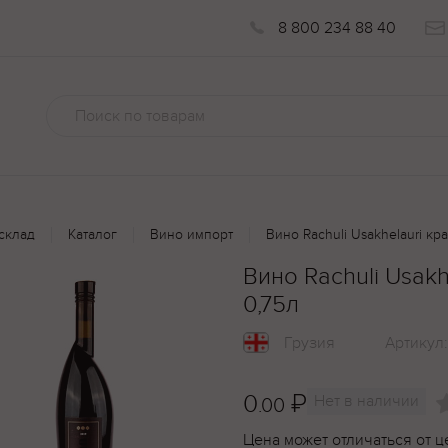
8 800 234 88 40
склад
Каталог
Вино импорт
Вино Rachuli Usakhelauri кр
Вино Rachuli Usak
0,75л
Грузия
Артикул
0
₽
Нет в наличии
.00
Цена может отличаться от ц