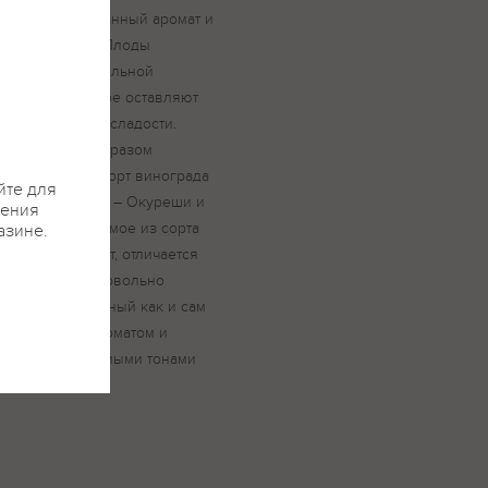
 концентрированный аромат и
и кислотности. Плоды
нью при минимальной
ют сусло, которое оставляют
димого уровня сладости.
ерывая таким образом
это редчайший сорт винограда
йте для
 селах Лечхуми – Окуреши и
жения
 вино, получаемое из сорта
азине.
вишневый цвет, отличается
ачествами и довольно
с такой же нежный как и сам
ется особым ароматом и
мс едва уловимыми тонами