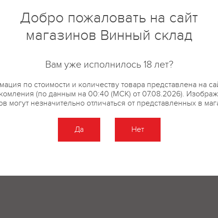
созревшим ягодам приобрести
Добро пожаловать на сайт
оптимальный баланс сладости 
магазинов Винный склад
собирают вручную поздно осе
сахаристости 24%. Из них дела
бродить до достижения необхо
Вам уже исполнилось 18 лет?
Затем спиртное охлаждают, пр
ферментацию. «Усахелаури» - 
ация по стоимости и количеству товара представлена на са
произрастающий только в двух
комления (по данным на 00:40 (МСК) от 07.08.2026). Изобра
Зуби. Натуральное полусладкое
ов могут незначительно отличаться от представленных в маг
Усахелаури имеет насыщенный 
необыкновенными вкусовыми к
Да
Нет
длительным послевкусием. Вку
виноград. «Усахелаури» отлича
гармоничным фруктовым вкусо
ежевики