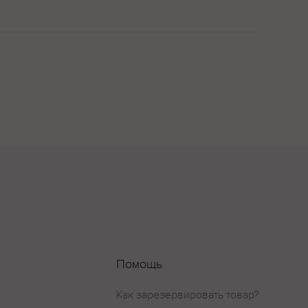
оттенками.
нья и ежевики
Помощь
ам, мясным блюдам
Как зарезервировать товар?