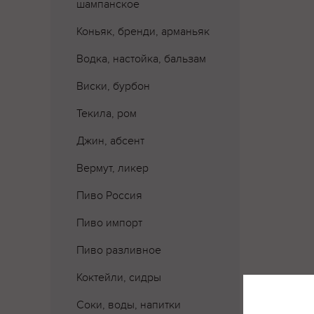
шампанское
Коньяк, бренди, арманьяк
Водка, настойка, бальзам
Виски, бурбон
Текила, ром
Джин, абсент
Вермут, ликер
Пиво Россия
Пиво импорт
Пиво разливное
Коктейли, сидры
Соки, воды, напитки