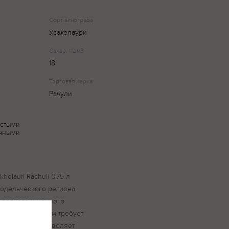
Сорт винограда
Усахелаури
Сахар, г/дм3
18
Торговая марка
Рачули
истыми
ичными
elauri Rachuli 0,75 л
нодельческого региона
 редкого и ценного
 уход за которым требует
урожайность позволяет