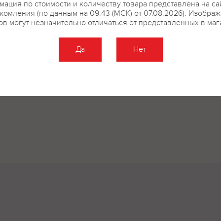
ация по стоимости и количеству товара представлена на са
комления (по данным на 09:43 (МСК) от 07.08.2026). Изобра
ов могут незначительно отличаться от представленных в маг
Да
Нет