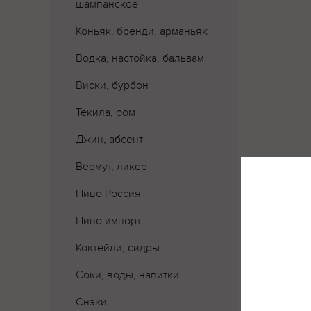
шампанское
Коньяк, бренди, арманьяк
Водка, настойка, бальзам
Виски, бурбон
Текила, ром
Джин, абсент
Вермут, ликер
Пиво Россия
Пиво импорт
Коктейли, сидры
Соки, воды, напитки
Где 
Снэки