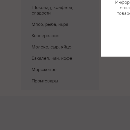
Информ
Шоколад, конфеты,
озна
сладости
товар
Мясо, рыба, икра
Консервация
Молоко, сыр, яйцо
Бакалея, чай, кофе
Мороженое
Промтовары