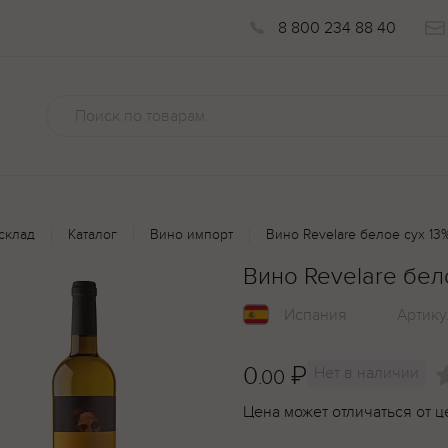
8 800 234 88 40
склад
Каталог
Вино импорт
Вино Revelare белое сух 13%
Вино Revelare бело
Испания
Артику
0
₽
Нет в наличии
.00
Цена может отличаться от ц