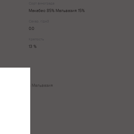
Сорт винограда
Макабео 85% Мальвазия 15%
Сахар, г/дм3
0.0
Крепость
13 %
да: Макабео 85% Мальвазия