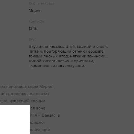
Сорт винограда
Мерло
Крепость
13 %
Вкус
Вкус вина насыщенный, свежий и очень
питкий, повторяющий оттенки аромата,
тонами лесных ягод, мягкими танинами,
живой кислотностью и приятным,
гармоничным послевкусием.
о из винограда сорта Мерло,
гатых минералами почвах
цие, известной своими
адициями. Данная зона
и-Венеция-Джулия и Венето, а
рентино-Альто-Адидже.
значительное количество