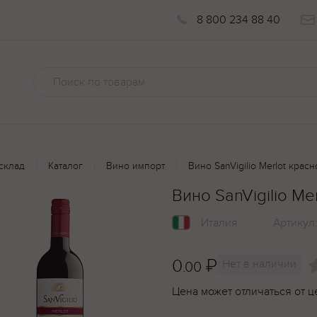
8 800 234 88 40
склад
Каталог
Вино импорт
Вино SanVigilio Merlot красн
Вино SanVigilio Me
Италия
Артикул
0
₽
Нет в наличии
.00
Цена может отличаться от ц