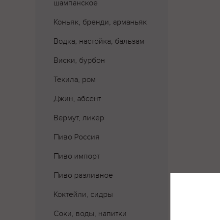
шампанское
Коньяк, бренди, арманьяк
Водка, настойка, бальзам
Виски, бурбон
Текила, ром
Джин, абсент
Вермут, ликер
Пиво Россия
Пиво импорт
Пиво разливное
Коктейли, сидры
Соки, воды, напитки