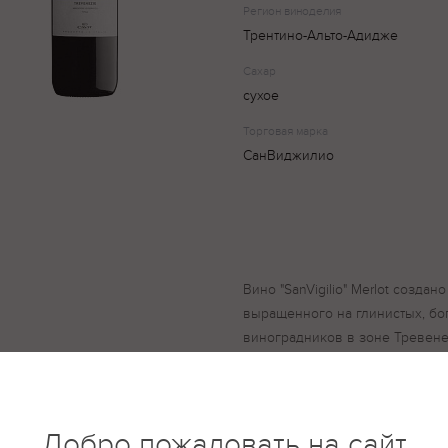
Регион виноделия
Трентино-Альто-Адидже
Сахар
сухое
Торговая марка
СанВиджилио
Вино "SanVigilio" Merlot создан
выращенного на глинистых, бо
виноградников в зоне Тревене
древними винодельческими тр
охватывает все регионы Фриул
также провинцию Трентино в Т
Местный умеренный климат, не
Добро пожаловать на сайт