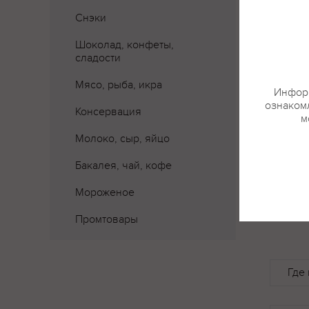
Снэки
Шоколад, конфеты,
сладости
Мясо, рыба, икра
Информ
ознакомл
Консервация
м
Молоко, сыр, яйцо
Бакалея, чай, кофе
Мороженое
Промтовары
Где 