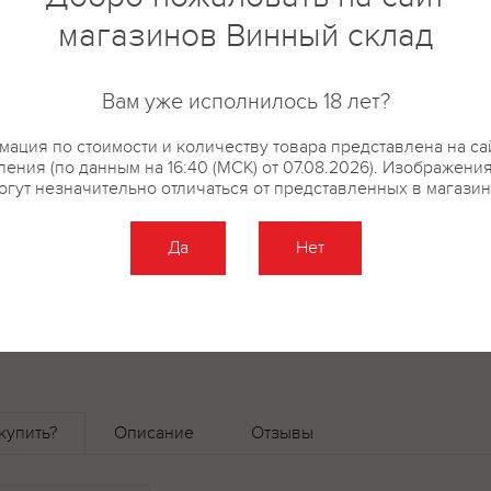
осадков и умеренная влажност
магазинов Винный склад
условия для культивирования 
винограда. Урожай собирается 
ягоды достигают максимальной
Вам уже исполнилось 18 лет?
винификации отвечает опытны
Мартини. Ферментация проход
ация по стоимости и количеству товара представлена на са
ения (по данным на 16:40 (МСК) от 07.08.2026). Изображени
стали при температуре 26-28 °
огут незначительно отличаться от представленных в магазин
стальных резервуарах и дубов
в 2021 году в Венето была в с
Да
Нет
сравнению с предыдущим годо
отдельных участках 7 и 8 апре
время цветения и завязывания
купить?
Описание
Отзывы