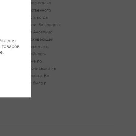
ь создают благоприятные
здорового, качественного
в конце сентября, когда
 степени зрелости. За процесс
й профессионал Ансельмо
ит в чанах из нержавеющей
йте для
я товаров
С. Вино выдерживается в
е.
ых бочках. Урожайность
реднем на 7% ниже по
м. В период бутонизации на
ля ударили заморозки. Во
 плодов погода была п