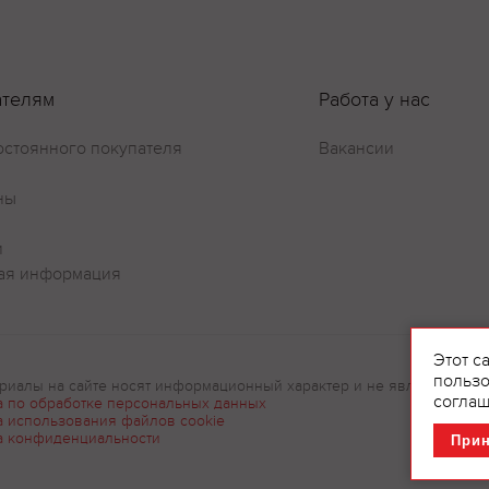
ателям
Работа у нас
остоянного покупателя
Вакансии
Оставить отзыв
ны
и
ая информация
Этот с
пользо
риалы на сайте носят информационный характер и не являются рек
соглаш
а по обработке персональных данных
а использования файлов cookie
а конфиденциальности
При