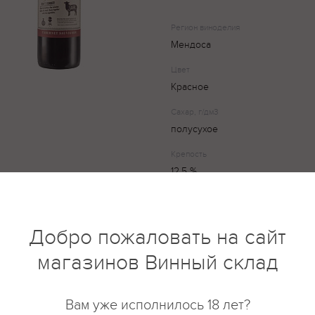
Регион виноделия
Мендоса
Цвет
Красное
Сахар, г/дм3
полусухое
Крепость
12,5 %
Вино яркого рубинового цвета
Добро пожаловать на сайт
ароматом черных ягод и пряны
бархатными танинами и долгим 
магазинов Винный склад
винограда каберне совиньон 1
совиньон 100%.
Вам уже исполнилось 18 лет?