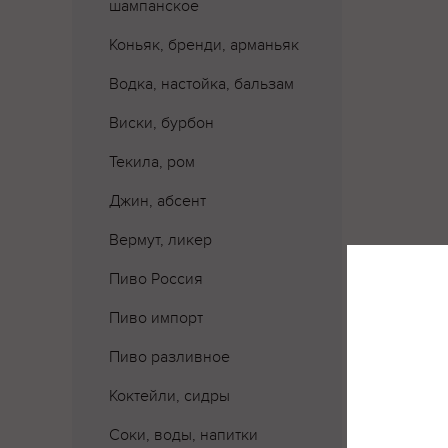
шампанское
Коньяк, бренди, арманьяк
Водка, настойка, бальзам
Виски, бурбон
Текила, ром
Джин, абсент
Вермут, ликер
Пиво Россия
Пиво импорт
Пиво разливное
Коктейли, сидры
Соки, воды, напитки