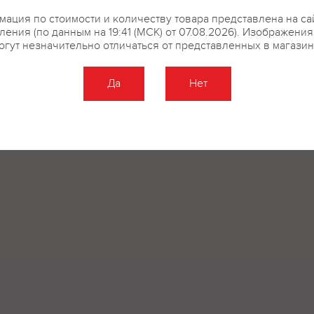
ация по стоимости и количеству товара представлена на са
ения (по данным на 19:41 (МСК) от 07.08.2026). Изображени
огут незначительно отличаться от представленных в магазин
купить?
Описание
Отзывы
Да
Нет