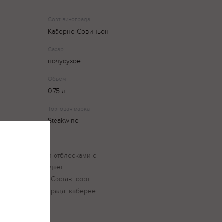
Сорт винограда
Каберне Совиньон
Сахар
полусухое
Объем
0.75 л.
Торговая марка
Steakwine
 с фиолетовыми отблесками с
х специй. Обладает
послевкусоем. Состав: сорт
00%. Сорт винограда: каберне