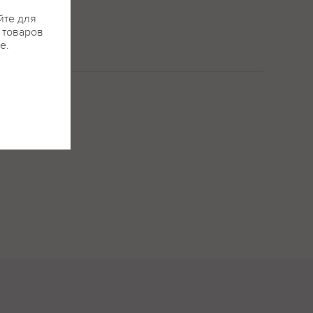
йте для
я товаров
е.