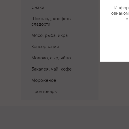
Снэки
Информ
ознакомл
Шоколад, конфеты,
м
Где 
сладости
Мясо, рыба, икра
Консервация
Молоко, сыр, яйцо
Бакалея, чай, кофе
Мороженое
Промтовары