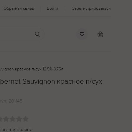
Обратная связь
Войти
Зарегистрироваться
vignon красное п/сух 12.5% 0.75л
bernet Sauvignon красное п/сух
кул:
201145
ены в магазине