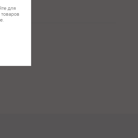
йте для
я товаров
е.