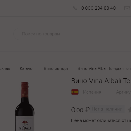
8 800 234 88 40
склад
Каталог
Вино импорт
Вино Vina Albali Tempranillo
Вино Vina Albali T
Испания
Артику
0
₽
Нет в наличии
.00
Цена может отличаться от ц