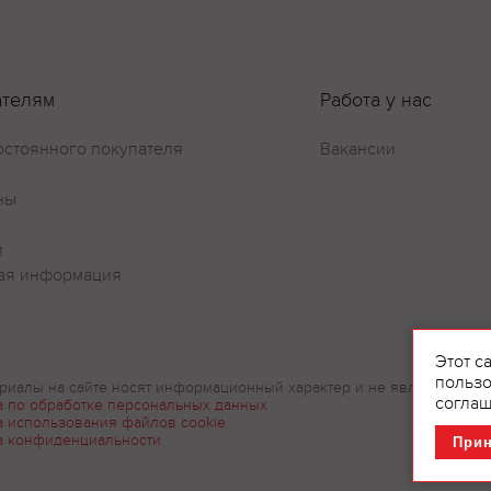
ателям
Работа у нас
Оставить отзыв
остоянного покупателя
Вакансии
ны
и
ая информация
Этот с
пользо
риалы на сайте носят информационный характер и не являются рек
соглаш
а по обработке персональных данных
а использования файлов cookie
а конфиденциальности
При