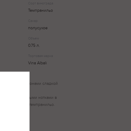
Сорт винограда
Темпранильо
Сахар
полусухое
Объем
0.75 л.
Торговая марка
Vina Albali
вный аромат с тонами сладкой
вкусе вино,
анинами и пряными нотками в
сорт винограда темпранильо.