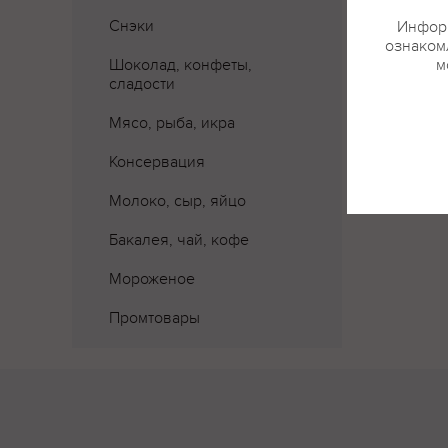
Снэки
Информ
ознакомл
Где 
Шоколад, конфеты,
м
сладости
Мясо, рыба, икра
Консервация
Молоко, сыр, яйцо
Бакалея, чай, кофе
Мороженое
Промтовары