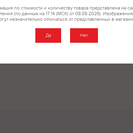
ация по стоимости и количеству товара представлена на са
ения (по данным на 17:14 (МСК) от 08.08.2026). Изображени
купить?
Описание
Отзывы
огут незначительно отличаться от представленных в магазин
Да
Нет