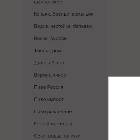
шампанское
Коньяк, бренди, арманьяк
Водка, настойка, бальзам
Виски, бурбон
Текила, ром
Джин, абсент
Вермут, ликер
Пиво Россия
Пиво импорт
Пиво разливное
Коктейли, сидры
Соки, воды, напитки