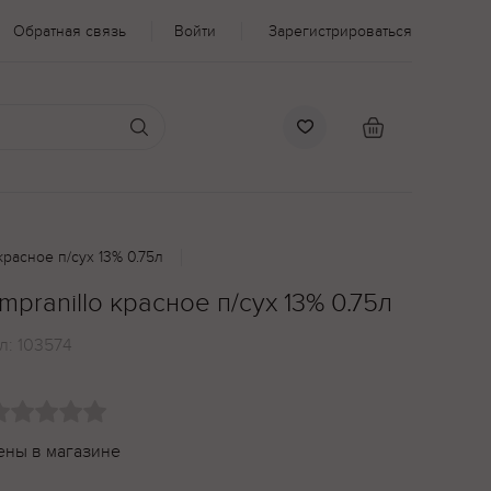
Обратная связь
Войти
Зарегистрироваться
 красное п/сух 13% 0.75л
empranillo красное п/сух 13% 0.75л
л:
103574
ены в магазине