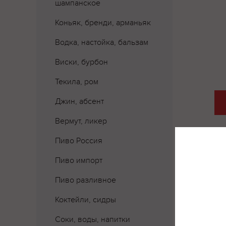
шампанское
Коньяк, бренди, арманьяк
Водка, настойка, бальзам
Виски, бурбон
Текила, ром
Джин, абсент
Вермут, ликер
Пиво Россия
Пиво импорт
Пиво разливное
Коктейли, сидры
Соки, воды, напитки