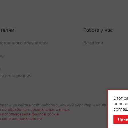
ателям
Работа у нас
остоянного покупателя
Вакансии
ны
и
ая информация
Оставить отзыв
Этот с
пользо
риалы на сайте носят информационный характер и не являются рек
соглаш
а по обработке персональных данных
а использования файлов cookie
а конфиденциальности
При