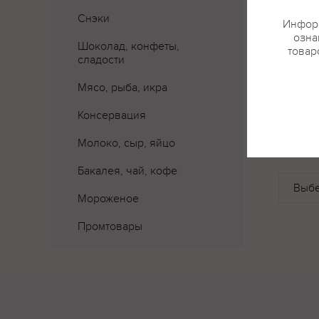
Снэки
Информ
озна
Шоколад, конфеты,
товар
сладости
Мясо, рыба, икра
Консервация
Где 
Молоко, сыр, яйцо
Бакалея, чай, кофе
Мороженое
Промтовары