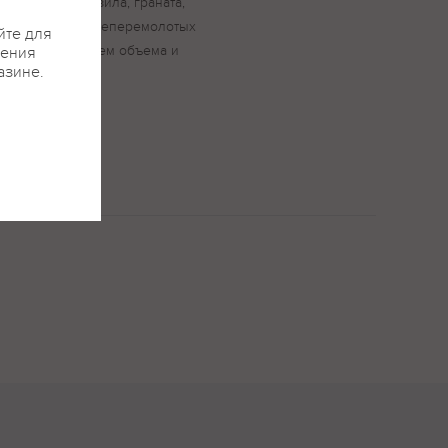
таются ноты кизила, граната,
и и легких свежеперемолотых
йте для
нается ощущением объема и
жения
азине.