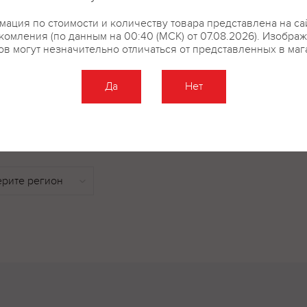
аромате молодого Alta Qortis чи
тёрна, мягкой сафьяновой кож
ация по стоимости и количеству товара представлена на са
специй, а долгий вкус запоми
комления (по данным на 00:40 (МСК) от 07.08.2026). Изобра
ов могут незначительно отличаться от представленных в маг
бархатистыми танинами.
Да
Нет
купить?
Описание
Отзывы