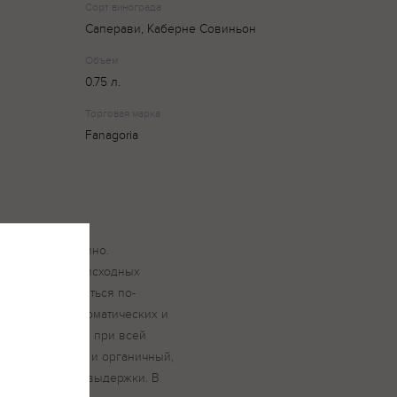
Сорт винограда
Саперави, Каберне Совиньон
Объем
0.75 л.
Торговая марка
Fanagoria
ное и молодое вино.
боды в выборе исходных
иноделам добиться по-
соединения ароматических и
е вина, который, при всей
тся как единый и органичный,
оттенки и тона выдержки. В