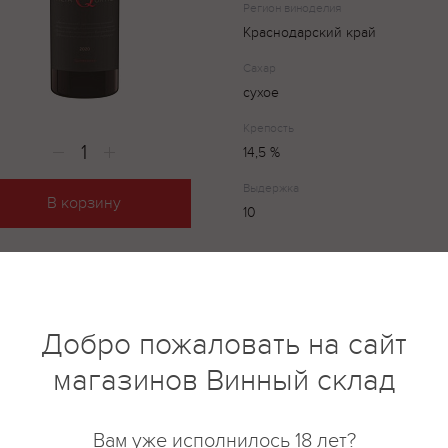
Регион виноделия
Краснодарский край
Сахар
сухое
Крепость
14,5 %
Выдержка
В корзину
10
Fanagoria Alta Qortis – элегант
Беспрецедентная степень сво
материалов позволяет нашим в
Добро пожаловать на сайт
настоящему полифонического 
магазинов Винный склад
вкусовых оттенков. В характер
своей сложности, воспринимае
узнаются и свежие первичные 
Вам уже исполнилось 18 лет?