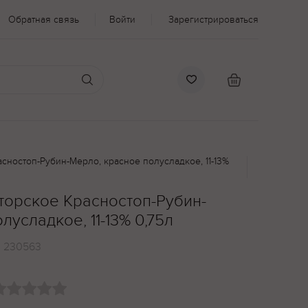
Обратная связь
Войти
Зарегистрироваться
асностоп-Рубин-Мерло, красное полусладкое, 11-13%
торское Красностоп-Рубин-
лусладкое, 11-13% 0,75л
:
230563