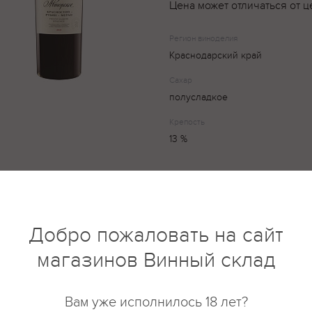
Цена может отличаться от ц
Регион виноделия
Краснодарский край
Сахар
полусладкое
Крепость
13 %
Fanagoria Авторское – авторски
букете хорошо выражены тона
чернослива, вишни, голубики,
Добро пожаловать на сайт
сдобы. Вкус – экстрактивный, 
магазинов Винный склад
длительным фруктовым послев
Вам уже исполнилось 18 лет?