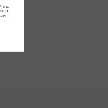
йте для
жения
азине.