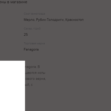
ены в магазине
Сорт винограда
Мерло, Рубин Голодриги, Красностоп
Сахар, г/дм3
25
Торговая марка
Fanagoria
й вариант от Fanagoria. В
 выдержки, ощущаются ноты
 шелковицы, макового зерна,
структурированный, с
кусием.