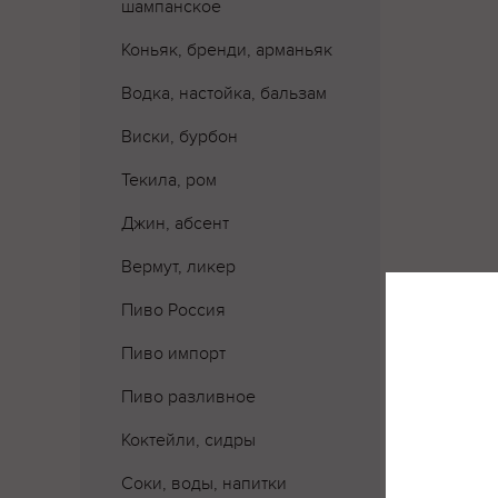
шампанское
Коньяк, бренди, арманьяк
Водка, настойка, бальзам
Виски, бурбон
Текила, ром
Джин, абсент
Вермут, ликер
Пиво Россия
Пиво импорт
Пиво разливное
Коктейли, сидры
Соки, воды, напитки