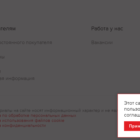
ателям
Работа у нас
Оставить отзыв
остоянного покупателя
Вакансии
ны
и
ая информация
Этот с
пользо
риалы на сайте носят информационный характер и не являются рек
соглаш
а по обработке персональных данных
а использования файлов cookie
а конфиденциальности
При