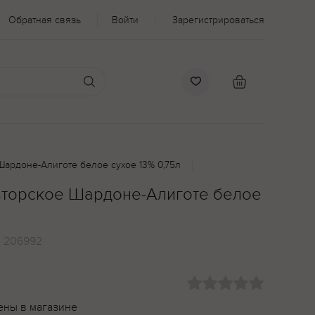
Обратная связь
Войти
Зарегистрироваться
Шардоне-Алиготе белое сухое 13% 0,75л
Авторское Шардоне-Алиготе белое
:
206992
ены в магазине