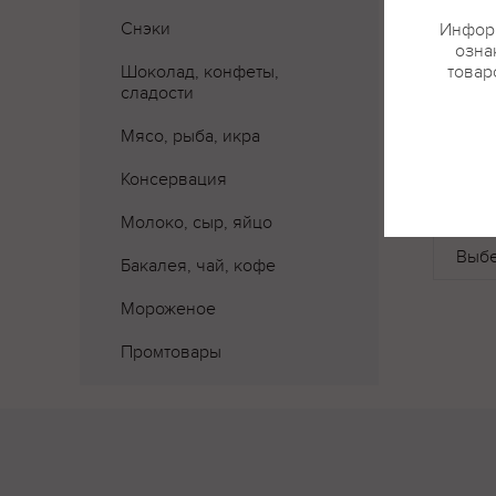
Снэки
Информ
озна
Шоколад, конфеты,
товар
сладости
Мясо, рыба, икра
Консервация
Где 
Молоко, сыр, яйцо
Бакалея, чай, кофе
Мороженое
Промтовары