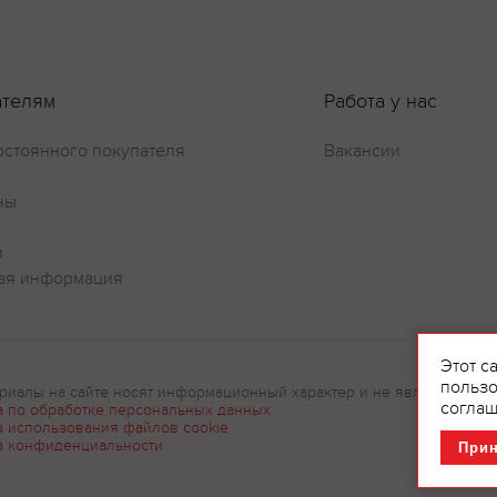
ателям
Работа у нас
остоянного покупателя
Вакансии
ны
и
Оставить отзыв
ая информация
Этот с
пользо
риалы на сайте носят информационный характер и не являются рек
соглаш
а по обработке персональных данных
а использования файлов cookie
а конфиденциальности
При