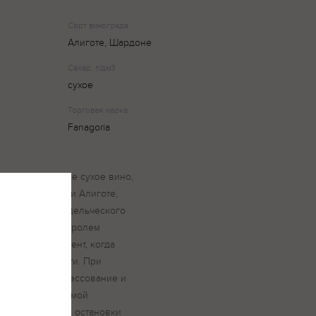
Сорт винограда
Алиготе, Шардоне
Сахар, г/дм3
сухое
Торговая марка
Fanagoria
Алиготе — белое сухое вино,
ортов Шардоне и Алиготе,
градниках винодельческого
луостров" с контролем
 вручную в момент, когда
степени зрелости. При
вматическое прессование и
при контролируемой
уется технология остановки