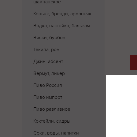
шампанское
Коньяк, бренди, арманьяк
Водка, настойка, бальзам
Виски, бурбон
Текила, ром
Джин, абсент
Вермут, ликер
Пиво Россия
Пиво импорт
Пиво разливное
Коктейли, сидры
Соки, воды, напитки