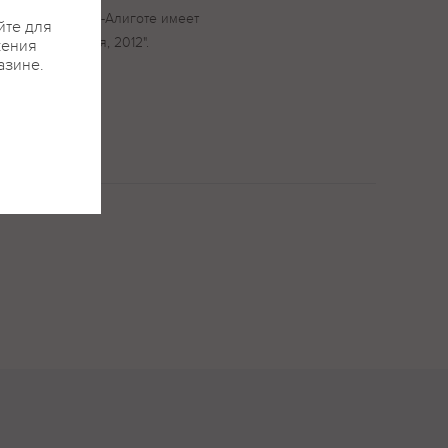
 вино" Шардоне-Алиготе имеет
йте для
 "Южная Россия, 2012".
жения
азине.