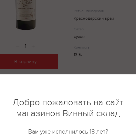
Регион виноделия
Краснодарский край
Сахар
сухое
Крепость
13 %
В корзину
Fanagoria, Авторское Шардоне-
изготовленное из винограда с
который произрастает на вино
региона "Кубань. Таманский по
Добро пожаловать на сайт
урожайности. Урожай собирают
магазинов Винный склад
ягоды достигают оптимальной 
создании вина применяют пне
ферментация сусла-самотека 
Вам уже исполнилось 18 лет?
температуре 15-16 °С. Использ