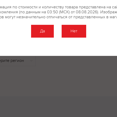
брожения холодом. "Авторское
ация по стоимости и количеству товара представлена на са
бронзовую медаль на конкурсе
комления (по данным на 03:50 (МСК) от 08.08.2026). Изобра
ов могут незначительно отличаться от представленных в маг
Да
Нет
купить?
Описание
Отзывы