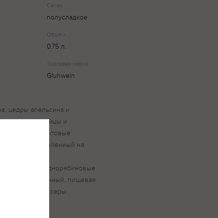
Сахар
полусладкое
Объем
0.75 л.
Торговая марка
Gluhwein
на, цедры апельсина и
м гвоздики, корицы и
номатериалы фруктовые
сироп, приготовленный на
виноматериала,
олвые черноплоднорябиновые
концентрированный, пищевая
литель) диоксид серы.