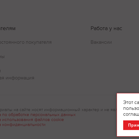
ателям
Работа у нас
остоянного покупателя
Вакансии
Оставить отзыв
ны
и
ая информация
Этот с
пользо
риалы на сайте носят информационный характер и не являются рек
соглаш
а по обработке персональных данных
а использования файлов cookie
а конфиденциальности
При