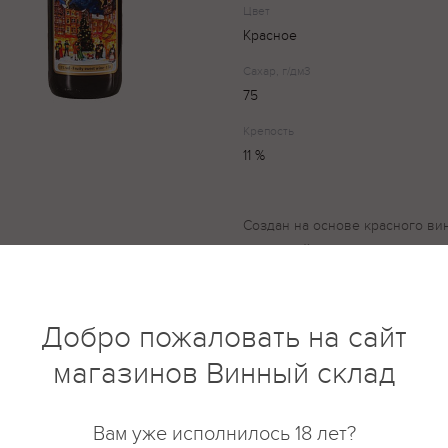
Цвет
Красное
Сахар, г/дм3
75
Крепость
11 %
Создан на основе красного ви
пряностей , с ароматным вкусо
мускатного ореха. Состав: ви
столовые яблочные, сахарный 
основе фруктового столового 
Добро пожаловать на сайт
виноматериалы фруктовые ст
магазинов Винный склад
выдержанные, солк лимонный 
добавка: консервант (антиокис
Вам уже исполнилось 18 лет?