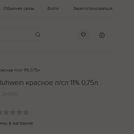
Обратная связь
Войти
Зарегистрироваться
асное п/сл 11% 0.75л
uhwein красное п/сл 11% 0.75л
:
204350
ены в магазине