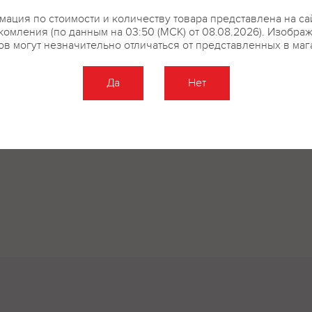
ация по стоимости и количеству товара представлена на са
комления (по данным на 03:50 (МСК) от 08.08.2026). Изобра
ов могут незначительно отличаться от представленных в маг
купить?
Описание
Отзывы
Да
Нет