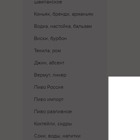
шампанское
Коньяк, бренди, арманьяк
Водка, настойка, бальзам
Виски, бурбон
Текила, ром
Джин, абсент
Вермут, ликер
Пиво Россия
Пиво импорт
Пиво разливное
Коктейли, сидры
Соки, воды, напитки