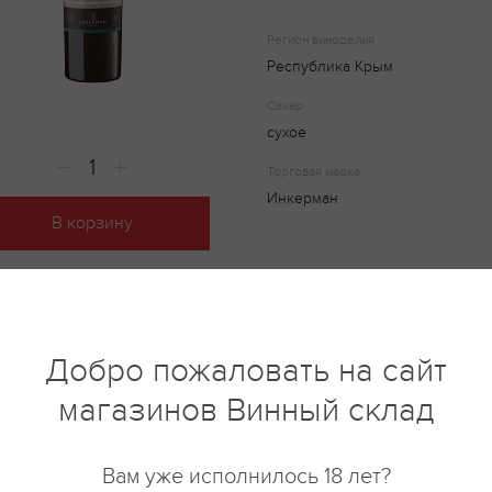
Регион виноделия
Республика Крым
Сахар
сухое
Торговая марка
Инкерман
В корзину
Инкерман. Эрмитаж. Эльвиадо 
вино линейки "Эритаж", созда
Добро пожаловать на сайт
"Инкерман" из винограда сорт
лозы выращиваются на лучших
магазинов Винный склад
расположенных на территории 
Создание вина основывается н
виноделия. Выдерживается вин
Вам уже исполнилось 18 лет?