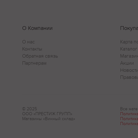
Сложны
нюанса
Гастра
О Компании
Покуп
Хорошо
гриле,
О нас
Карта п
Контакты
Каталог
Cпособ
Обратная связь
Магази
Вино п
Партнерам
Акции
хозяйс
Новост
После 
Правов
контро
дуба
Интере
© 2025
Все мате
Подвал
ООО «ПРЕСТИЖ ГРУПП»
Политик
то осу
Магазины «Винный склад»
Политик
считаю
Политик
компан
хрангя