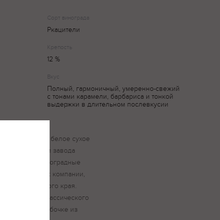
Сорт винограда
Ркацители
Крепость
12 %
Вкус
Полный, гармоничный, умеренно-свежий
с тонами карамели, барбариса и тонкой
выдержки в длительном послевкусии
– выдержанное белое сухое
нное виноделами завода
а Ркацители. Виноградные
 виноградниках компании,
Севастопольского края.
а принципах классического
о 6 месяцев в бочке из