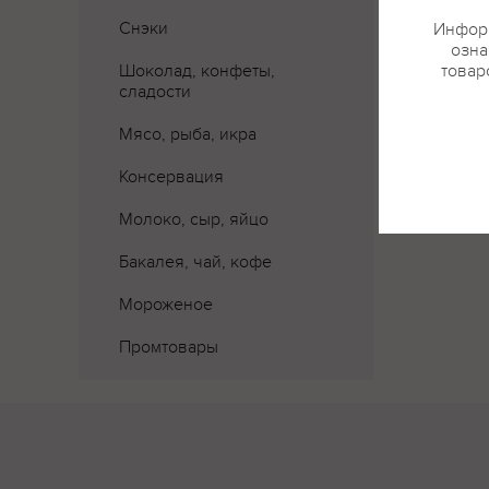
Снэки
Информ
озна
Шоколад, конфеты,
товар
сладости
Мясо, рыба, икра
Где 
Консервация
Молоко, сыр, яйцо
Бакалея, чай, кофе
Вкус
Мороженое
Вино о
барбар
Промтовары
Цвет
Приятн
Аромат