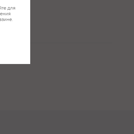
йте для
жения
азине.
отками карамели,
ем средней длины.