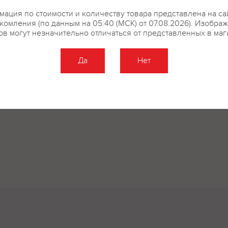
кавказского дуба.
ация по стоимости и количеству товара представлена на са
комления (по данным на 05:40 (МСК) от 07.08.2026). Изобра
ов могут незначительно отличаться от представленных в маг
Да
Нет
купить?
Описание
Отзывы
тличается насыщенным, гармоничным, приятным, свежим вкусом с н
иса и специй, сбалансированной кислотностью и сухим послевкуси
ый светло-соломенный