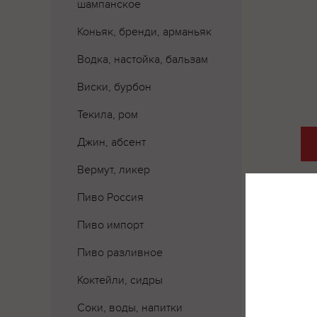
шампанское
Коньяк, бренди, арманьяк
Водка, настойка, бальзам
Виски, бурбон
Текила, ром
Джин, абсент
Вермут, ликер
Пиво Россия
Пиво импорт
Пиво разливное
Коктейли, сидры
Соки, воды, напитки