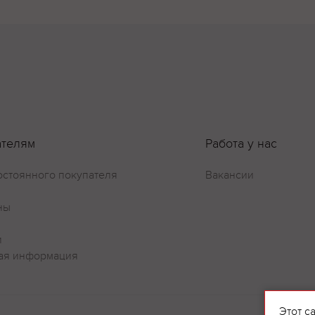
ателям
Работа у нас
остоянного покупателя
Вакансии
ны
и
ая информация
Оставить отзыв
Этот с