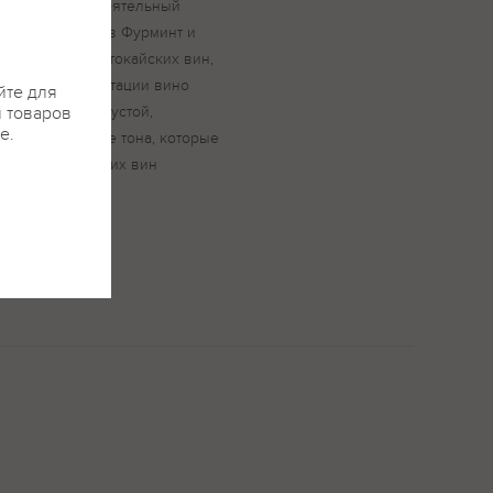
ать как самостоятельный
винограда сортов Фурминт и
ользуемых для токайских вин,
т. После ферментации вино
йте для
х бочках. Его густой,
я товаров
е.
емые смолистые тона, которые
ование токайских вин