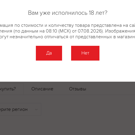
сопровождении и может выступ
десерт. Его изготавливают из 
Вам уже исполнилось 18 лет?
Гарс-Левелю, классически исп
и белых сортов Кокур и Муска
ация по стоимости и количеству товара представлена на са
выдерживается 2 года в дубовы
ения (по данным на 08:10 (МСК) от 07.08.2026). Изображени
огут незначительно отличаться от представленных в магазин
медовый вкус отличают узнава
составляют своеобразное очар
"Массандры".
Да
Нет
купить?
Описание
Отзывы