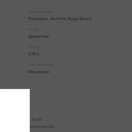
Сорт винограда
Ркацители, Алиготе, Кокур белый
Сахар
Десертное
Объем
0.75 л.
Торговая марка
Массандра
чный с
кий, но питкий, Токай
уждается в гастрономическом