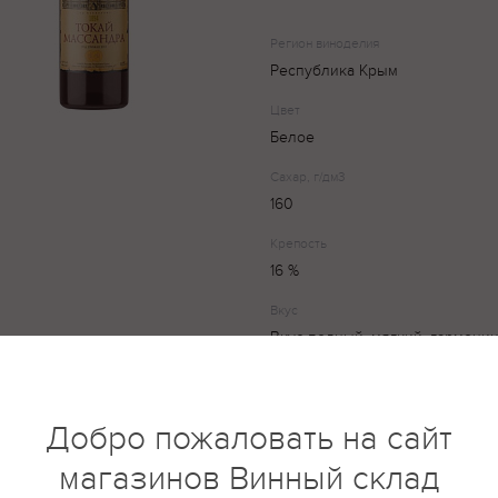
Регион виноделия
Республика Крым
Цвет
Белое
Сахар, г/дм3
160
Крепость
16 %
Вкус
Вкус полный, мягкий, гармони
удивительно долгим приятным
послевкусием айвы и груши.
Добро пожаловать на сайт
Сладкий, но не приторный, креп
магазинов Винный склад
"Массандра" практически не н