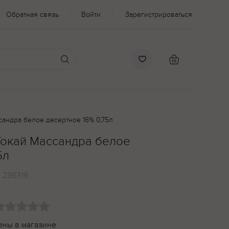
Обратная связь
Войти
Зарегистрироваться
сандра белое десертное 16% 0,75л
Токай Массандра белое
5л
:
236319
ены в магазине