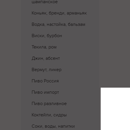
шампанское
Коньяк, бренди, арманьяк
Водка, настойка, бальзам
Виски, бурбон
Текила, ром
Джин, абсент
Вермут, ликер
Пиво Россия
Пиво импорт
Пиво разливное
Коктейли, сидры
Соки, воды, напитки