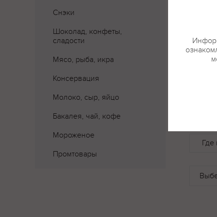
Снэки
Шоколад, конфеты,
сладости
Информ
ознакомл
м
Мясо, рыба, икра
Консервация
Молоко, сыр, яйцо
Бакалея, чай, кофе
Мороженое
Где 
Промтовары