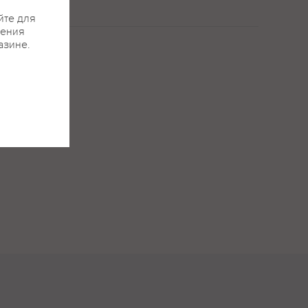
йте для
жения
азине.