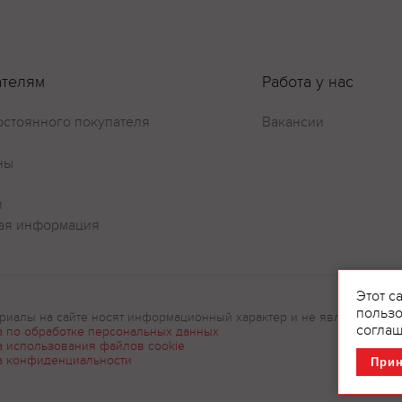
ателям
Работа у нас
Оставить отзыв
остоянного покупателя
Вакансии
ны
и
ая информация
Этот с
пользо
риалы на сайте носят информационный характер и не являются рек
соглаш
а по обработке персональных данных
а использования файлов cookie
а конфиденциальности
При