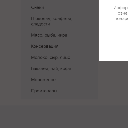
Где 
Снэки
Информ
озна
Шоколад, конфеты,
товар
сладости
Мясо, рыба, икра
Консервация
Молоко, сыр, яйцо
Бакалея, чай, кофе
Мороженое
Промтовары