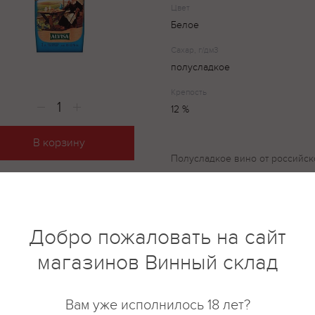
Цвет
Белое
Сахар, г/дм3
полусладкое
Крепость
12 %
В корзину
Полусладкое вино от российск
изготовлено из красных сорто
сбалансированный вкус с мягк
Аромат с нежными фруктовыми
температура, при которой след
Добро пожаловать на сайт
Монастырская трапеза - от 8 до
магазинов Винный склад
Вам уже исполнилось 18 лет?