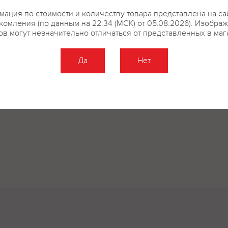
купить?
Описание
Отзывы
ация по стоимости и количеству товара представлена на са
комления (по данным на 22:34 (МСК) от 05.08.2026). Изобра
ов могут незначительно отличаться от представленных в маг
Да
Нет