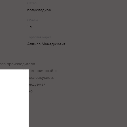
Сахар
полусладкое
Объем
1 л.
Торговая марка
Алвиса Менеджмент
ого производителя
в винограда. Имеет приятный и
им таниновым послевкусием.
 тонами. Рекомендуемая
ует подавать вино
 12 градусов.