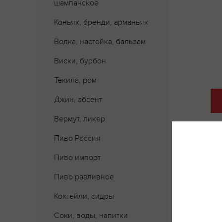
шампанское
Коньяк, бренди, арманьяк
Водка, настойка, бальзам
Виски, бурбон
Текила, ром
Джин, абсент
Вермут, ликер
Пиво Россия
Пиво импорт
Пиво разливное
Коктейли, сидры
Соки, воды, напитки