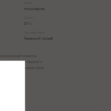
Сахар
полусладкое
Объем
0.7 л.
Торговая марка
Таманский погреб
а утонченная сладость
сие. Аромат вина свежий и
т винограда: Красные сорта