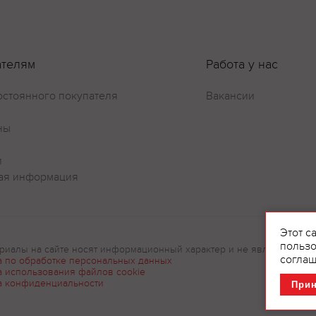
Оставить отзыв
ателям
Работа у нас
остоянного покупателя
Вакансии
ны
и
ая информация
Этот с
пользо
риалы на сайте носят информационный характер и не являются рек
соглаш
а по обработке персональных данных
а использования файлов cookie
а конфиденциальности
При