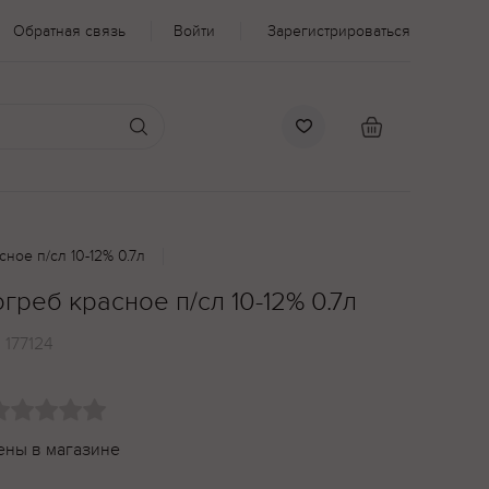
Обратная связь
Войти
Зарегистрироваться
ное п/сл 10-12% 0.7л
греб красное п/сл 10-12% 0.7л
:
177124
ены в магазине