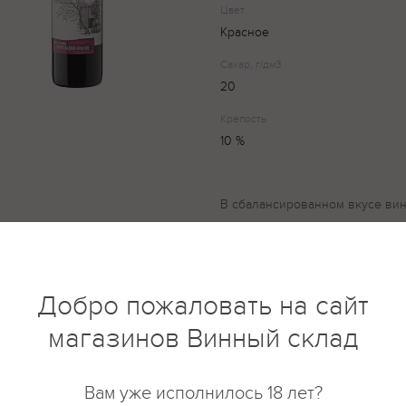
Цвет
Красное
Сахар, г/дм3
20
Крепость
10 %
В сбалансированном вкусе вин
перетекает в мягкое послевку
чистый, слегка фруктовый. Сор
винограда.
Добро пожаловать на сайт
магазинов Винный склад
купить?
Описание
Отзывы
Вам уже исполнилось 18 лет?