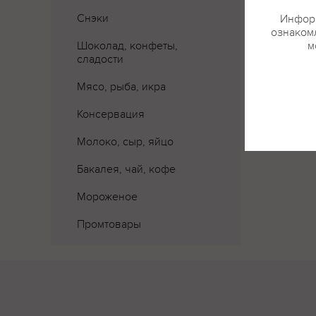
Снэки
Информ
ознакомл
Шоколад, конфеты,
м
сладости
Мясо, рыба, икра
Консервация
Молоко, сыр, яйцо
Бакалея, чай, кофе
Мороженое
Промтовары