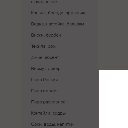
шампанское
Коньяк, бренди, арманьяк
Водка, настойка, бальзам
Виски, бурбон
Текила, ром
Джин, абсент
Вермут, ликер
Пиво Россия
Пиво импорт
Пиво разливное
Коктейли, сидры
Где 
Соки, воды, напитки