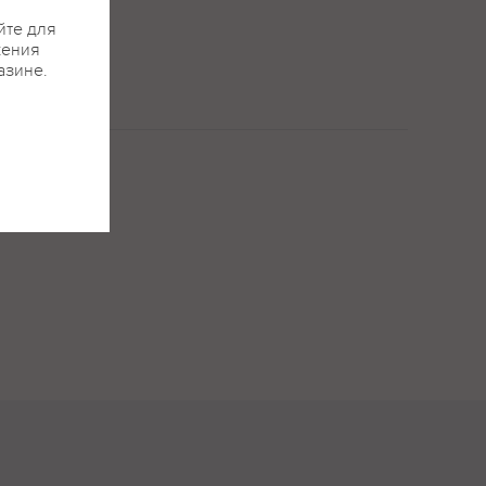
йте для
жения
азине.