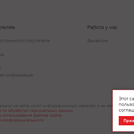
ателям
Работа у нас
остоянного покупателя
Вакансии
Оставить отзыв
ны
и
ая информация
Этот с
пользо
риалы на сайте носят информационный характер и не являются рек
соглаш
а по обработке персональных данных
а использования файлов cookie
а конфиденциальности
При