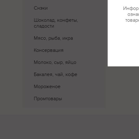
Снэки
Информ
озна
Шоколад, конфеты,
товар
сладости
Где 
Мясо, рыба, икра
Консервация
Молоко, сыр, яйцо
Бакалея, чай, кофе
Мороженое
Промтовары