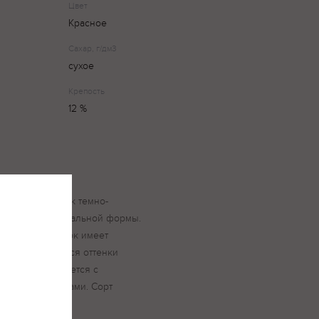
Цвет
Красное
Сахар, г/дм3
сухое
Крепость
12 %
де - это напиток темно-
 бутылки оригинальной формы.
градусов. Напиток имеет
нично сочетаются оттенки
. Напиток подается с
басами и салатами. Сорт
града.