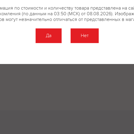
ация по стоимости и количеству товара представлена на са
комления (по данным на 03:50 (МСК) от 08.08.2026). Изобра
ов могут незначительно отличаться от представленных в маг
купить?
Описание
Отзывы
Да
Нет