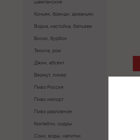
шампанское
Коньяк, бренди, арманьяк
Водка, настойка, бальзам
Виски, бурбон
Текила, ром
Джин, абсент
Вермут, ликер
Пиво Россия
Пиво импорт
Пиво разливное
Коктейли, сидры
Соки, воды, напитки