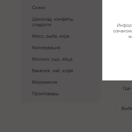
Снэки
Шоколад, конфеты,
сладости
Информ
ознакомл
Мясо, рыба, икра
м
Консервация
Молоко, сыр, яйцо
Бакалея, чай, кофе
Мороженое
Где 
Промтовары
Вкус