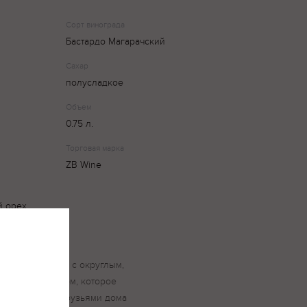
Сорт винограда
Бастардо Магарачский
Сахар
полусладкое
Объем
0.75 л.
Торговая марка
ZB Wine
 орех,
лусладкое вино с округлым,
рованным вкусом, которое
и с близкими друзьями дома