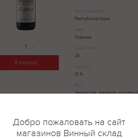
Регион виноделия
Республика Крым
Цвет
Красное
Сахар, г/дм3
25
В корзину
Крепость
13 %
Вкус
Чернослив, ежевика, мускатный
шелковица
ZB Wine Bastardo — красное по
Добро пожаловать на сайт
бархатистым, хорошо сбаланси
магазинов Винный склад
идеально подойдет для встреч