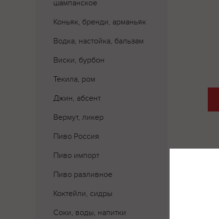
шампанское
Коньяк, бренди, арманьяк
Водка, настойка, бальзам
Виски, бурбон
Текила, ром
Джин, абсент
Вермут, ликер
Пиво Россия
Пиво импорт
Пиво разливное
Коктейли, сидры
Соки, воды, напитки