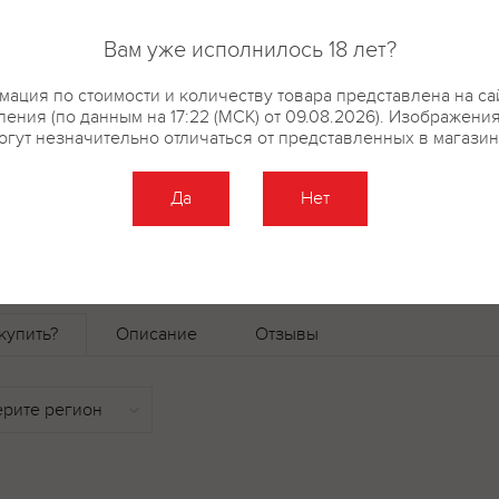
или за городом, станет отлич
теплый летний день. Вино про
Вам уже исполнилось 18 лет?
Бастардо Магарачский, которы
долине к середине осени. Вина
ация по стоимости и количеству товара представлена на са
ения (по данным на 17:22 (МСК) от 09.08.2026). Изображени
богатую ягодную палитру и уз
огут незначительно отличаться от представленных в магазин
шоколада. Урожай собирается 
зрелости, чтобы обеспечить н
Да
Нет
сладости в готовом вине.
купить?
Описание
Отзывы