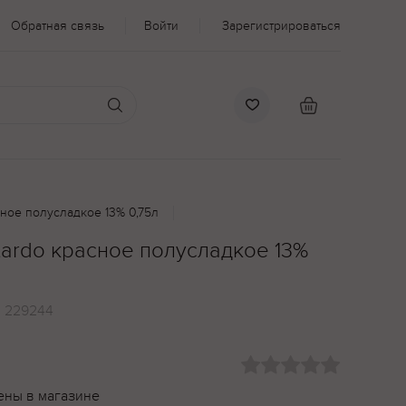
Обратная связь
Войти
Зарегистрироваться
сное полусладкое 13% 0,75л
tardo красное полусладкое 13%
:
229244
ены в магазине