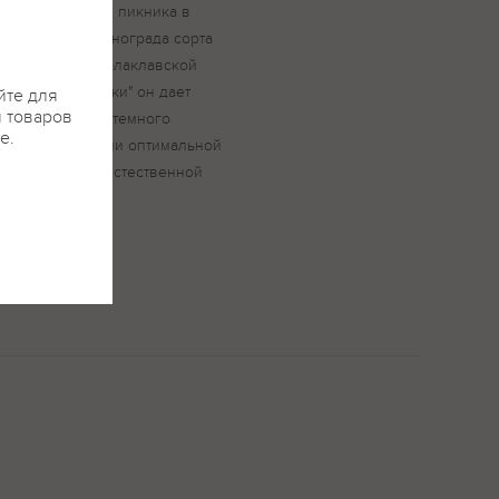
ным дополнением пикника в
изводится из винограда сорта
й созревает в Балаклавской
м "Золотой Балки" он дает
йте для
я товаров
наваемые нотки темного
е.
вручную в стадии оптимальной
ужный уровень естественной