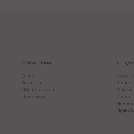
Вино о
зрелых
Цвет
Глубок
Аромат
Наполн
обрамл
О Компании
Покуп
Гастра
О нас
Карта п
Контакты
Каталог
Подает
Обратная связь
Магази
фрукто
Партнерам
Акции
Cпособ
Новост
Правов
Для со
которы
сохран
послед