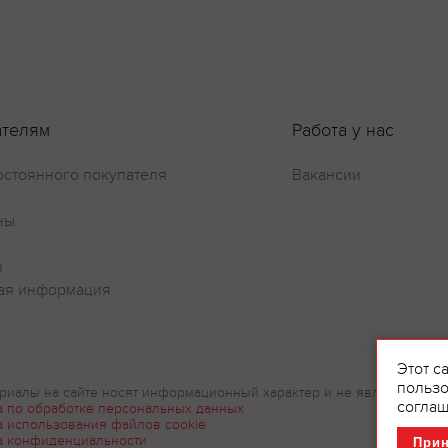
Оставить отзыв
ателям
Работа у нас
остоянного покупателя
Вакансии
ны
и
ая информация
Этот с
пользо
риалы на сайте носят информационный характер и не являются рек
соглаш
а по обработке персональных данных
а использования файлов cookie
а конфиденциальности
При