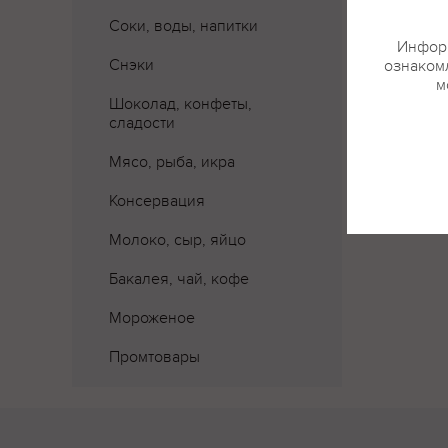
Соки, воды, напитки
Где 
Информ
Снэки
ознакомл
м
Шоколад, конфеты,
сладости
Мясо, рыба, икра
Консервация
Молоко, сыр, яйцо
Бакалея, чай, кофе
Мороженое
Промтовары