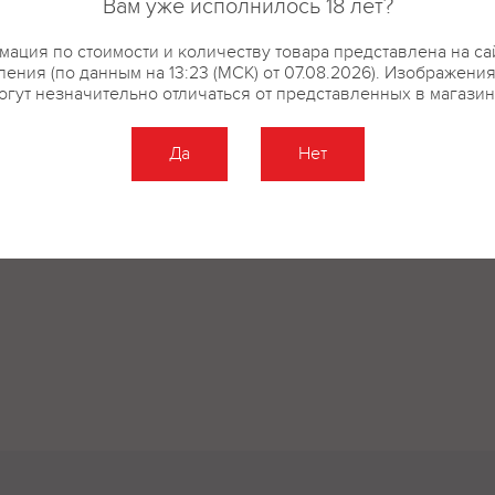
Вам уже исполнилось 18 лет?
купить?
Описание
Отзывы
ация по стоимости и количеству товара представлена на са
ения (по данным на 13:23 (МСК) от 07.08.2026). Изображени
огут незначительно отличаться от представленных в магазин
Да
Нет