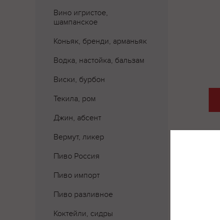
Вино игристое,
шампанское
Коньяк, бренди, арманьяк
Водка, настойка, бальзам
Виски, бурбон
Текила, ром
Джин, абсент
Вермут, ликер
Пиво Россия
Пиво импорт
Пиво разливное
Коктейли, сидры