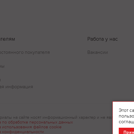
Оставить отзыв
ателям
Работа у нас
остоянного покупателя
Вакансии
ны
и
ая информация
Этот с
пользо
риалы на сайте носят информационный характер и не являются рек
соглаш
а по обработке персональных данных
а использования файлов cookie
а конфиденциальности
При