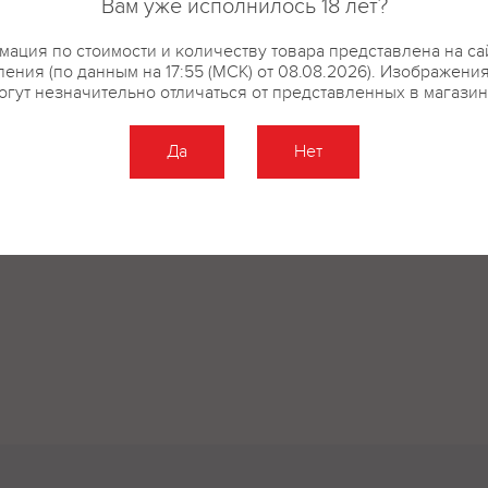
Вам уже исполнилось 18 лет?
купить?
Описание
Отзывы
ация по стоимости и количеству товара представлена на са
ения (по данным на 17:55 (МСК) от 08.08.2026). Изображени
огут незначительно отличаться от представленных в магазин
Да
Нет