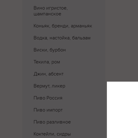
Вино игристое,
шампанское
Коньяк, бренди, арманьяк
Водка, настойка, бальзам
Виски, бурбон
Текила, ром
Джин, абсент
Вермут, ликер
Пиво Россия
Пиво импорт
Пиво разливное
Коктейли, сидры