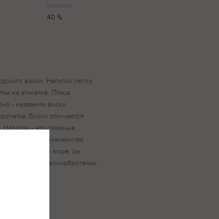
Крепость
40 %
ндского виски. Напиток легко
ки на этикетке. Птица
йно - название виски
ропатка. Виски отличается
 Напиток - это сложные,
ов дистиллята. Знаменитая
улярных виски в мире, он
толу королевы Великобритании