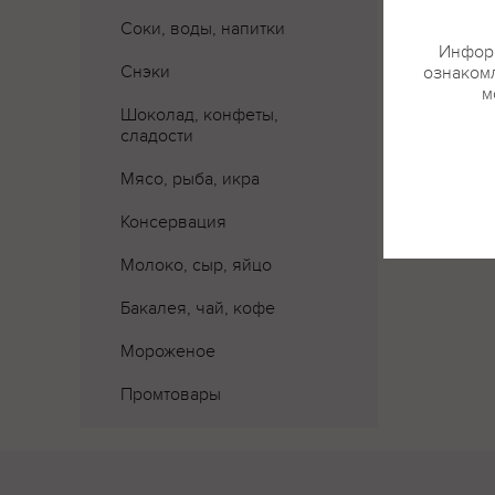
Соки, воды, напитки
Где 
Информ
Снэки
ознакомл
м
Шоколад, конфеты,
сладости
Мясо, рыба, икра
Консервация
Молоко, сыр, яйцо
Бакалея, чай, кофе
Мороженое
Промтовары