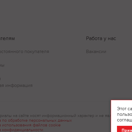
ателям
Работа у нас
Оставить отзыв
остоянного покупателя
Вакансии
ны
и
ая информация
Этот с
пользо
риалы на сайте носят информационный характер и не являются рек
соглаш
а по обработке персональных данных
а использования файлов cookie
а конфиденциальности
При