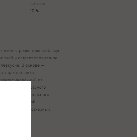
Крепость
40 %
апиток: резко-травяной вкус
волной и оставляет приятное,
слевкусие. В основе —
в: вода питьевая
 ректификованный из
овый), плоды красного
ртованный растительного
туральный, настой
го, краситель – сахарный