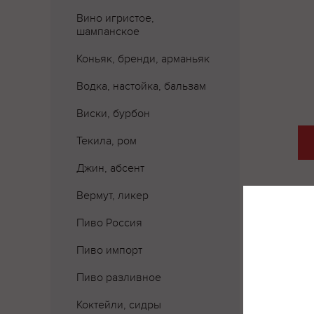
Вино игристое,
шампанское
Коньяк, бренди, арманьяк
Водка, настойка, бальзам
Виски, бурбон
Текила, ром
Джин, абсент
Вермут, ликер
Пиво Россия
Пиво импорт
Пиво разливное
Коктейли, сидры