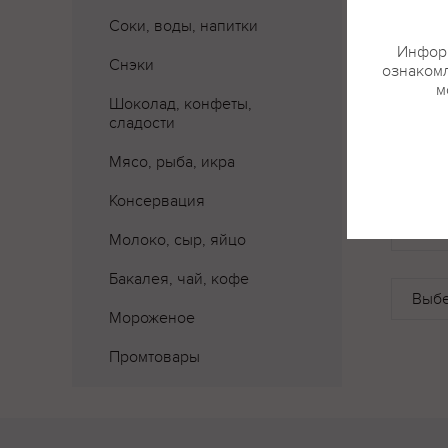
Соки, воды, напитки
Информ
Снэки
ознакомл
м
Шоколад, конфеты,
сладости
Мясо, рыба, икра
Консервация
Где 
Молоко, сыр, яйцо
Бакалея, чай, кофе
Мороженое
Промтовары