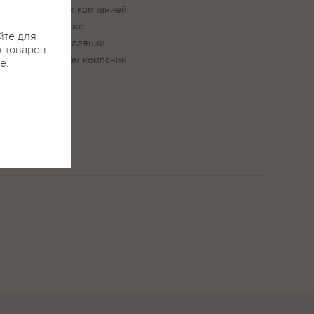
овления которых компанией
к. Точно такие же
йте для
уются для дистилляции
я товаров
 этому технологам компании
е.
н