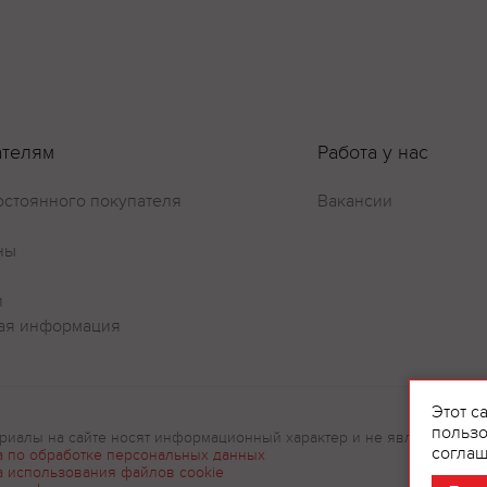
ателям
Работа у нас
остоянного покупателя
Вакансии
ны
и
ая информация
Оставить отзыв
Этот с
пользо
риалы на сайте носят информационный характер и не являются рек
соглаш
а по обработке персональных данных
а использования файлов cookie