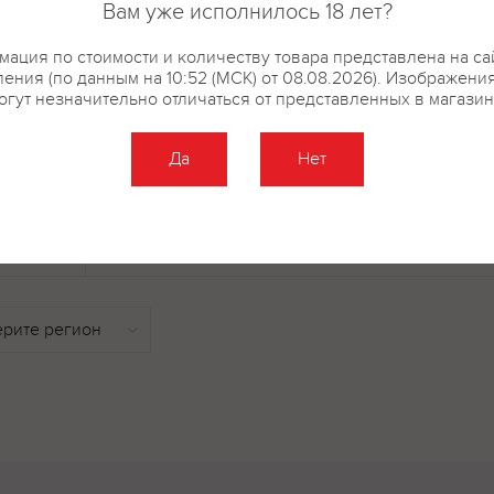
Вам уже исполнилось 18 лет?
ароматные спирты, для пригот
был приобретен медный аламби
ация по стоимости и количеству товара представлена на са
перегонные аппараты использ
ения (по данным на 10:52 (МСК) от 08.08.2026). Изображени
коньячных спиртов. Благодаря
огут незначительно отличаться от представленных в магазин
удается произвести максималь
Да
Нет
купить?
Описание
Отзывы