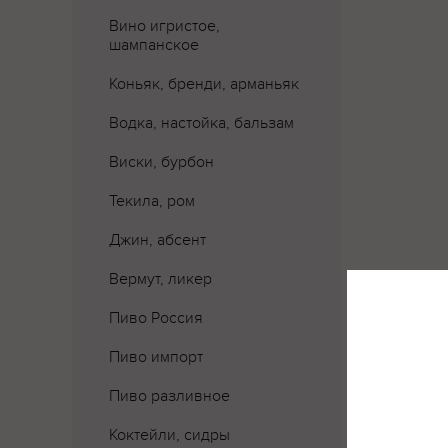
Вино игристое,
шампанское
Коньяк, бренди, арманьяк
Водка, настойка, бальзам
Виски, бурбон
Текила, ром
Джин, абсент
Вермут, ликер
Пиво Россия
Пиво импорт
Пиво разливное
Коктейли, сидры