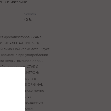
ены в магазине
Крепость
40 %
ия ароматизаторов CZAR S
ОРИГИНАЛЬНАЯ ЦИТРОН)
ей лимонной корки детонирует
аромате, а при употреблении
ами цедры, вызывая легкий
.Рецепт подачи: CZAR S
ОРИГИНАЛЬНАЯ ЦИТРОН)
е с дольками лимона в
ажденную CZAR S ORIGINAL
НАЯ ЦИТРОН) также можно
месте с маршмеллоу
ми из лимона в гвоздичном
iginal используются