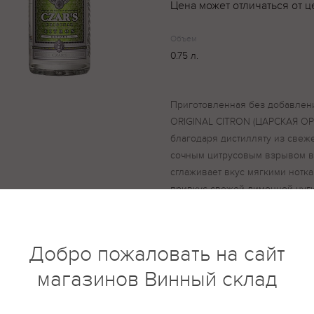
Цена может отличаться от ц
Объем
0.75 л.
Приготовленная без добавлен
ORIGINAL CITRON (ЦАРСКАЯ 
благодаря дистилляту из свеж
сочным цитрусовым взрывом в 
сглаживает вкус мягкими нотк
привкус свежей лимонной нуги
ORIGINAL CITRON (ЦАРСКАЯ 
рекомендуется подавать вмест
ванильном сахаре.Сильно охл
Добро пожаловать на сайт
CITRON (ЦАРСКАЯ ОРИГИНАЛЬ
подавать в элегантном шоте в
магазинов Винный склад
(американский зефир) и чипса
сиропе. При создании CZARS Or