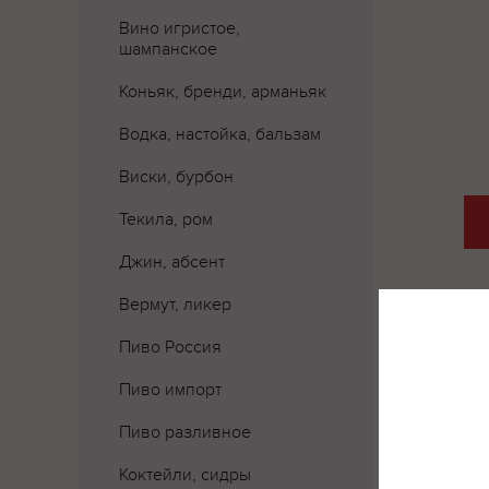
Вино игристое,
шампанское
Коньяк, бренди, арманьяк
Водка, настойка, бальзам
Виски, бурбон
Текила, ром
Джин, абсент
Вермут, ликер
Пиво Россия
Пиво импорт
Пиво разливное
Коктейли, сидры