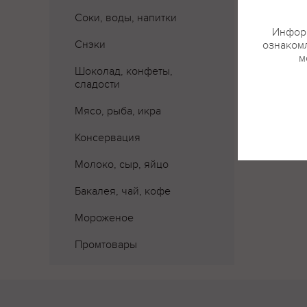
Соки, воды, напитки
Информ
Снэки
ознакомл
Где 
м
Шоколад, конфеты,
сладости
Мясо, рыба, икра
Консервация
Молоко, сыр, яйцо
Бакалея, чай, кофе
Мороженое
Промтовары