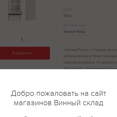
Объем
0.5 л.
Торговая марка
Чистые Росы
«Чистые Росы» — первая орган
В корзину
органик-водка в Мире произво
сертифицированы по органик-с
Евросоюза. Органическая пше
естественных условиях на пол
(Республика Мордовия), почвы
сертификацию и не подвергал
Добро пожаловать на сайт
течение 18 лет. Спирт произв
технологии естественного сол
магазинов Винный склад
собственном спиртовом завод