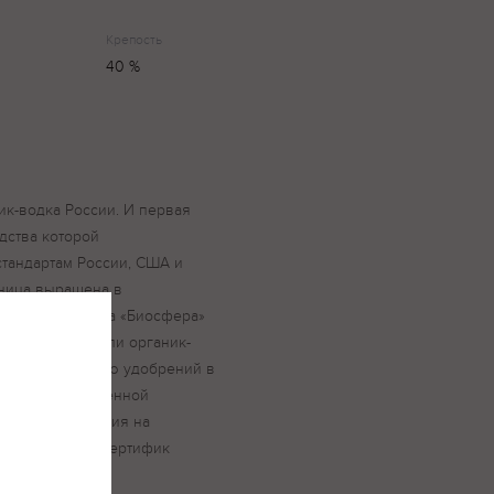
Крепость
40 %
ик-водка России. И первая
дства которой
тандартам России, США и
ница выращена в
ях эко-хозяйства «Биосфера»
 которого прошли органик-
ись воздействию удобрений в
едён по возрождённой
одового брожения на
е, прошедшем сертифик