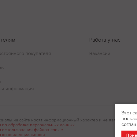
ателям
Работа у нас
Оставить отзыв
остоянного покупателя
Вакансии
ны
и
ая информация
Этот с
пользо
риалы на сайте носят информационный характер и не являются рек
соглаш
а по обработке персональных данных
а использования файлов cookie
а конфиденциальности
При