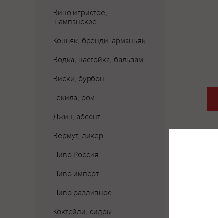
Вино игристое,
шампанское
Коньяк, бренди, арманьяк
Водка, настойка, бальзам
Виски, бурбон
Текила, ром
Джин, абсент
Вермут, ликер
Пиво Россия
Где 
Пиво импорт
Пиво разливное
Коктейли, сидры