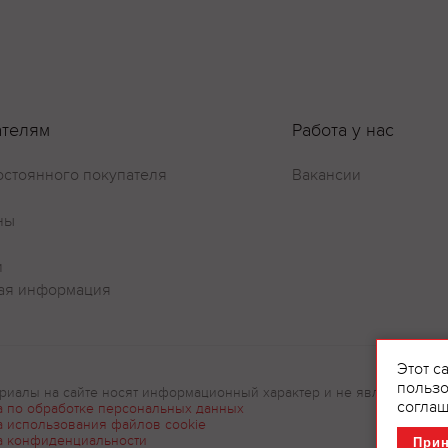
ателям
Работа у нас
остоянного покупателя
Вакансии
ны
и
ая информация
Этот с
пользо
риалы на сайте носят информационный характер и не являются рек
соглаш
а по обработке персональных данных
а использования файлов cookie
а конфиденциальности
При