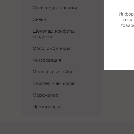
Соки, воды, напитки
Информ
Снэки
озна
товар
Шоколад, конфеты,
сладости
Мясо, рыба, икра
Консервация
Молоко, сыр, яйцо
Бакалея, чай, кофе
Мороженое
Промтовары