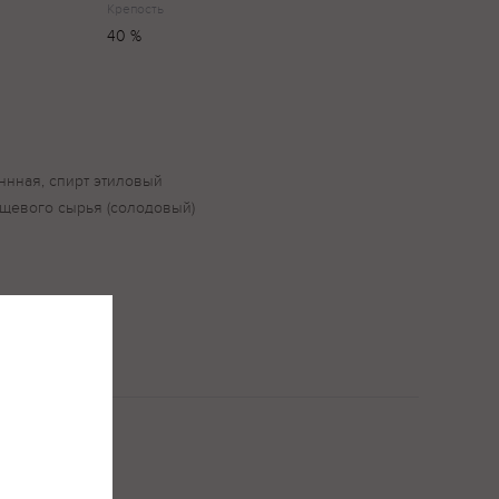
Крепость
40 %
ннная, спирт этиловый
щевого сырья (солодовый)