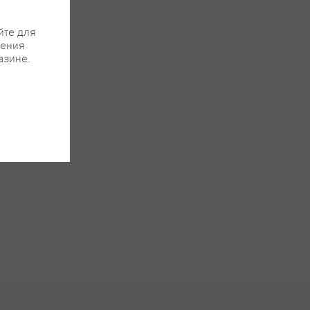
йте для
жения
азине.