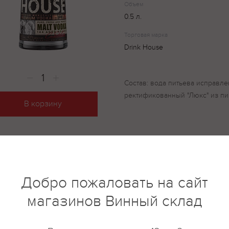
Объем
0.5 л.
Торговая марка
Drink House
Состав: вода питьева исправле
ректификованный "Люкс" из пи
В корзину
купить?
Описание
Отзывы
Добро пожаловать на сайт
магазинов Винный склад