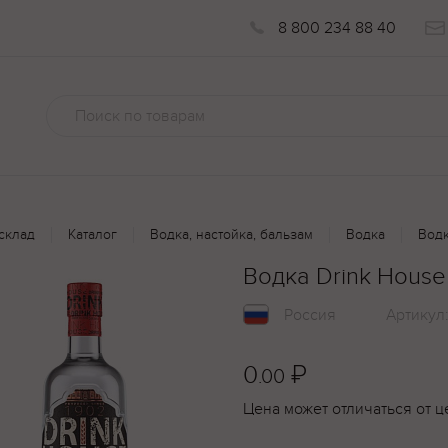
8 800 234 88 40
склад
Каталог
Водка, настойка, бальзам
Водка
Водк
Водка Drink House
Россия
Артикул
0
₽
.00
Цена может отличаться от ц