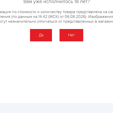
купить?
Описание
Отзывы
Вам уже исполнилось 18 лет?
ация по стоимости и количеству товара представлена на са
ения (по данным на 14:42 (МСК) от 06.08.2026). Изображени
огут незначительно отличаться от представленных в магазин
Да
Нет