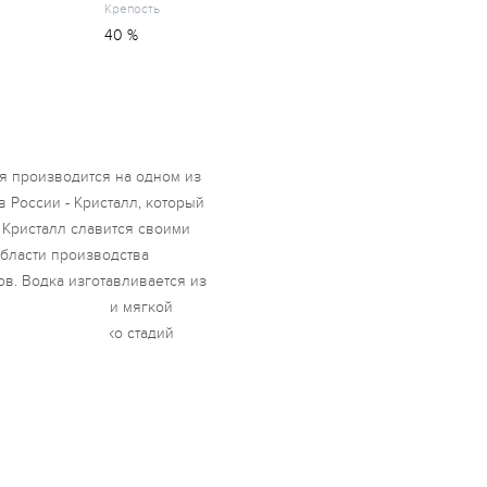
Крепость
40 %
ая производится на одном из
 России - Кристалл, который
д Кристалл славится своими
бласти производства
в. Водка изготавливается из
о спирта Люкс и мягкой
оходит несколько стадий