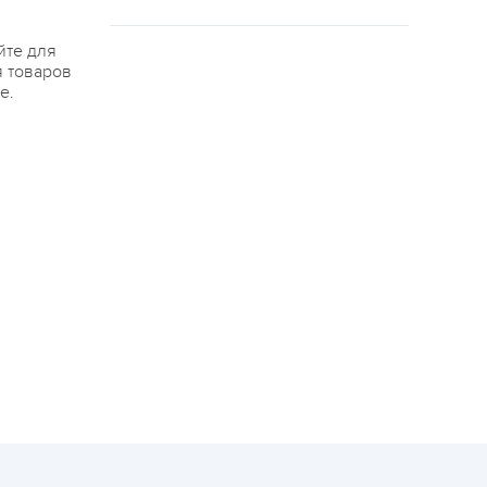
йте для
я товаров
е.