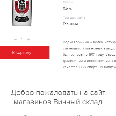
Объем
0.5 л.
Торговая марка
Горыныч
Водка Горыныч – водка, котор
старейших и известных заводов
В корзину
был основан в 1901 году. Заво
традициями и инновациями в о
качественных спиртных напитко
высококачественного зерновог
артезианской воды, которая пр
очистки и фильтрации.
Добро пожаловать на сайт
магазинов Винный склад