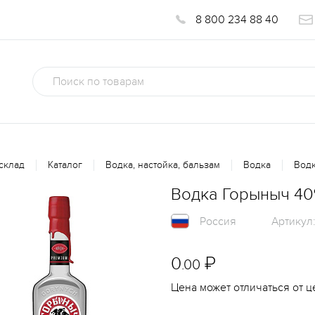
8 800 234 88 40
склад
Каталог
Водка, настойка, бальзам
Водка
Водк
Водка Горыныч 40
Россия
Артикул
0
₽
.00
Цена может отличаться от ц