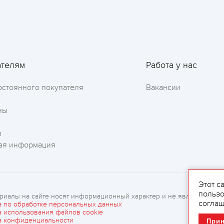
Оставить отзыв
ателям
Работа у нас
остоянного покупателя
Вакансии
ны
и
ая информация
Этот с
пользо
риалы на сайте носят информационный характер и не являются рек
соглаш
а по обработке персональных данных
а использования файлов cookie
а конфиденциальности
При