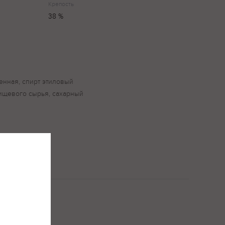
Крепость
38 %
енная, спирт этиловый
ищевого сырья, сахарный