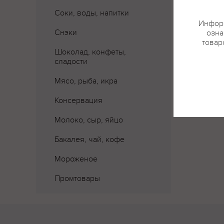
Соки, воды, напитки
Информ
Снэки
озна
товар
Шоколад, конфеты,
сладости
Мясо, рыба, икра
Консервация
Молоко, сыр, яйцо
Бакалея, чай, кофе
Мороженое
Промтовары