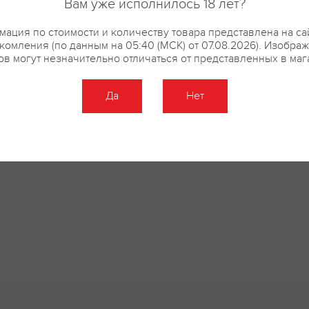
Вам уже исполнилось 18 лет?
ация по стоимости и количеству товара представлена на са
комления (по данным на 05:40 (МСК) от 07.08.2026). Изобра
ов могут незначительно отличаться от представленных в маг
Да
Нет
Оставить отзыв