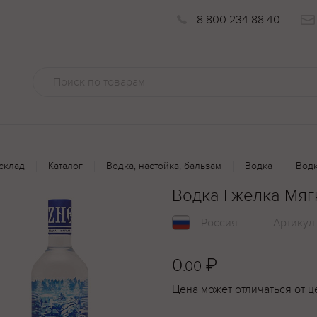
8 800 234 88 40
склад
Каталог
Водка, настойка, бальзам
Водка
Водк
Водка Гжелка Мяг
Россия
Артикул
0
₽
.00
Цена может отличаться от ц