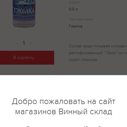
Объем
0.5 л.
Торговая марка
Гжелка
Состав: вода питьевая исправл
ректификованный " Люкс" из п
В корзину
сироп, глюкоза.
купить?
Описание
Отзывы
Добро пожаловать на сайт
магазинов Винный склад