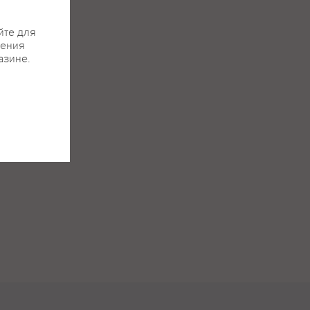
йте для
жения
азине.