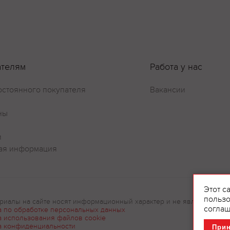
ателям
Работа у нас
остоянного покупателя
Вакансии
ны
и
ая информация
Этот с
пользо
риалы на сайте носят информационный характер и не являются рек
соглаш
а по обработке персональных данных
а использования файлов cookie
а конфиденциальности
При