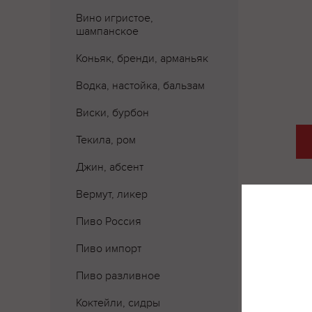
Вино игристое,
шампанское
Коньяк, бренди, арманьяк
Водка, настойка, бальзам
Виски, бурбон
Текила, ром
Джин, абсент
Вермут, ликер
Пиво Россия
Где 
Пиво импорт
Пиво разливное
Коктейли, сидры