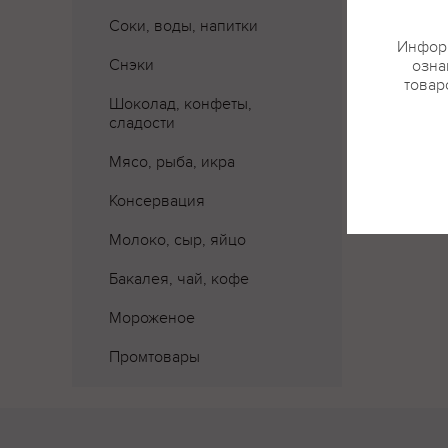
Соки, воды, напитки
Информ
Снэки
озна
товар
Шоколад, конфеты,
сладости
Мясо, рыба, икра
Консервация
Молоко, сыр, яйцо
Бакалея, чай, кофе
Мороженое
Промтовары