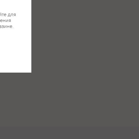
йте для
жения
азине.