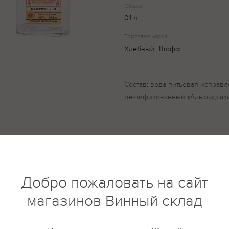
Объем
0.1 л.
Торговая марка
Хлебный Штофф
Состав: вода питьевая исправ
ректификованный «Альфа»,сах
купить?
Описание
Отзывы
Добро пожаловать на сайт
магазинов Винный склад