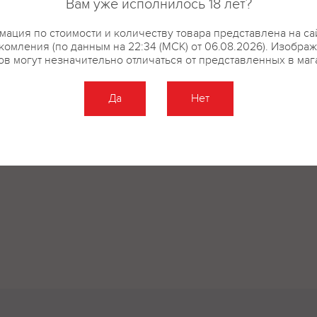
Вам уже исполнилось 18 лет?
ация по стоимости и количеству товара представлена на са
комления (по данным на 22:34 (МСК) от 06.08.2026). Изобра
ов могут незначительно отличаться от представленных в маг
Да
Нет
Оставить отзыв