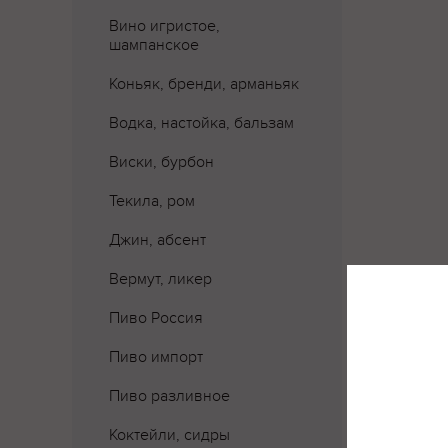
Вино игристое,
шампанское
Коньяк, бренди, арманьяк
Водка, настойка, бальзам
Виски, бурбон
Текила, ром
Джин, абсент
Вермут, ликер
Где 
Пиво Россия
Пиво импорт
Пиво разливное
Коктейли, сидры