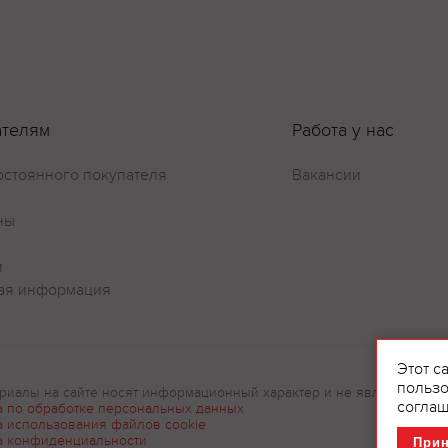
ателям
Работа у нас
остоянного покупателя
Вакансии
ны
и
ая информация
Этот с
пользо
риалы на сайте носят информационный характер и не являются рек
соглаш
а по обработке персональных данных
а использования файлов cookie
а конфиденциальности
При