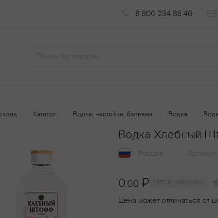
8 800 234 88 40
склад
Каталог
Водка, настойка, бальзам
Водка
Водк
Водка Хлебный Шт
Россия
Артикул
0
₽
Нет в наличии
.00
Цена может отличаться от ц