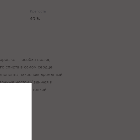
Крепость
40 %
морошке — особая водка,
го спирта в самом сердце
мпоненты, такие как ароматный
ванные настои Иван-чая и
водки, придают тонкий
 кислинку.