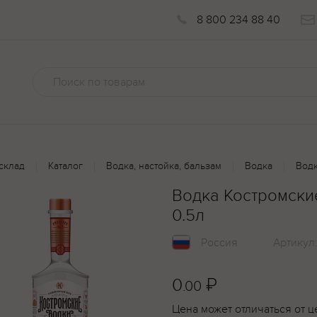
8 800 234 88 40
склад
Каталог
Водка, настойка, бальзам
Водка
Водк
Водка Костромски
0.5л
Россия
Артикул
0
₽
.00
Цена может отличаться от ц