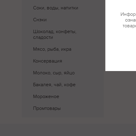
Соки, воды, напитки
Информ
Снэки
озна
товар
Шоколад, конфеты,
сладости
Мясо, рыба, икра
Консервация
Молоко, сыр, яйцо
Бакалея, чай, кофе
Мороженое
Промтовары