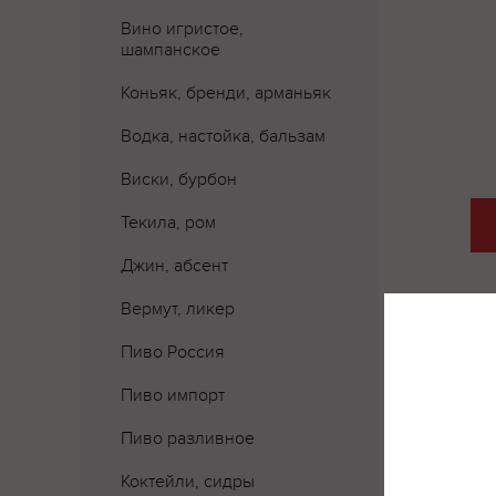
Вино игристое,
шампанское
Коньяк, бренди, арманьяк
Водка, настойка, бальзам
Виски, бурбон
Текила, ром
Джин, абсент
Вермут, ликер
Пиво Россия
Пиво импорт
Пиво разливное
Где 
Коктейли, сидры