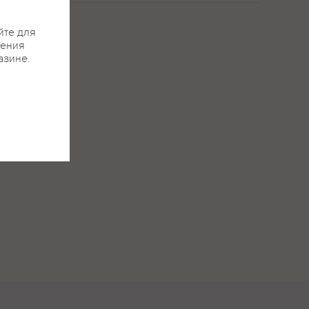
йте для
жения
азине.