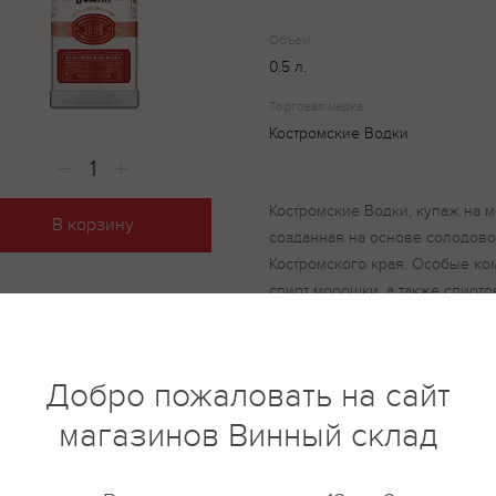
Объем
0.5 л.
Торговая марка
Костромские Водки
Костромские Водки, купаж на 
В корзину
созданная на основе солодово
Костромского края. Особые ко
спирт морошки, а также спирто
пшеницы формируют характер 
ягодный аромат и характерную
Добро пожаловать на сайт
магазинов Винный склад
купить?
Описание
Отзывы