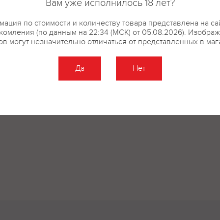
Вам уже исполнилось 18 лет?
ация по стоимости и количеству товара представлена на са
комления (по данным на 22:34 (МСК) от 05.08.2026). Изобра
ов могут незначительно отличаться от представленных в маг
Да
Нет