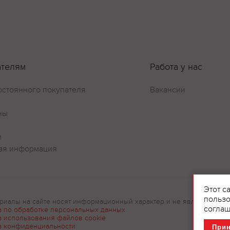
Оставить отзыв
ателям
Работа у нас
остоянного покупателя
Вакансии
ны
и
ая информация
Этот с
пользо
риалы на сайте носят информационный характер и не являются рек
соглаш
а по обработке персональных данных
а использования файлов cookie
а конфиденциальности
При