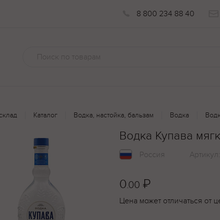
8 800 234 88 40
склад
Каталог
Водка, настойка, бальзам
Водка
Водк
Водка Купава мягк
Россия
Артикул
0
₽
.00
Цена может отличаться от ц