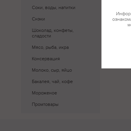
Соки, воды, напитки
Где 
Информ
Снэки
ознакомл
м
Шоколад, конфеты,
сладости
Мясо, рыба, икра
Консервация
Молоко, сыр, яйцо
Бакалея, чай, кофе
Мороженое
Промтовары