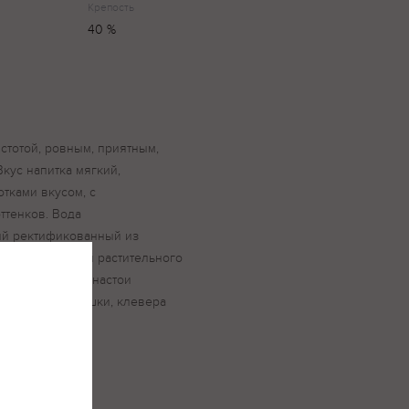
Крепость
40 %
стотой, ровным, приятным,
Вкус напитка мягкий,
тками вкусом, с
ттенков. Вода
ый ректификованный из
ой спиртованный растительного
 Мягкая» входят настои
, цветков ромашки, клевера