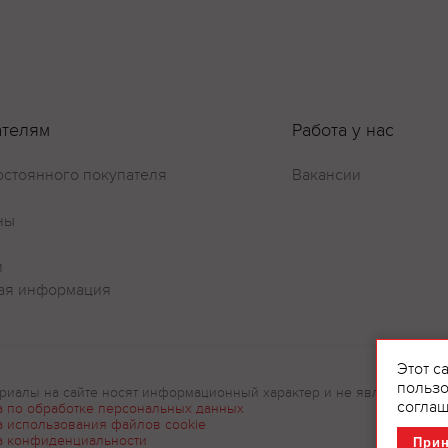
Оставить отзыв
ателям
Работа у нас
остоянного покупателя
Вакансии
ны
и
ая информация
Этот с
пользо
риалы на сайте носят информационный характер и не являются рек
соглаш
а по обработке персональных данных
а использования файлов cookie
а конфиденциальности
При