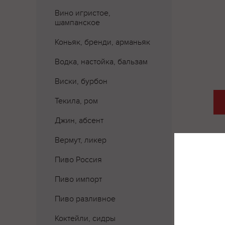
Вино игристое,
шампанское
Коньяк, бренди, арманьяк
Водка, настойка, бальзам
Виски, бурбон
Текила, ром
Джин, абсент
Вермут, ликер
Пиво Россия
Пиво импорт
Пиво разливное
Коктейли, сидры