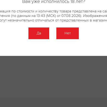
Вам уже исполнилось 18 лет?
купить?
Описание
Отзывы
ация по стоимости и количеству товара представлена на са
ения (по данным на 13:43 (МСК) от 07.08.2026). Изображени
огут незначительно отличаться от представленных в магазин
Да
Нет