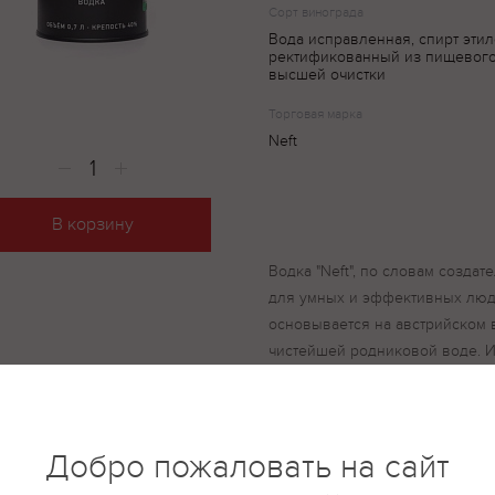
Сорт винограда
Вода исправленная, спирт эти
ректификованный из пищевог
высшей очистки
Торговая марка
Neft
В корзину
Водка "Neft", по словам создат
для умных и эффективных люде
основывается на австрийском 
чистейшей родниковой воде. 
исключены искусственные доба
подсластители, так как хорошая
нуждается. Особая обработка з
дистилляция и многократная у
Добро пожаловать на сайт
позволяют получить спирт иск