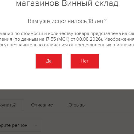
магазинов Винный склад
при соединении с водой макси
воспринимается организмом и 
легчайшей сладостью. Интерес
Вам уже исполнилось 18 лет?
виде барреля нефти отличаетс
исполнения, но и удобством в 
ация по стоимости и количеству товара представлена на са
ения (по данным на 17:55 (МСК) от 08.08.2026). Изображени
— это не просто водка. Это во
огут незначительно отличаться от представленных в магазин
прошлом, дань людям тяжело
нефть благодаря титаническим
Да
Нет
характеру. Сами создатели водк
инженера, работая в Сибири, 
купить?
Описание
Отзывы