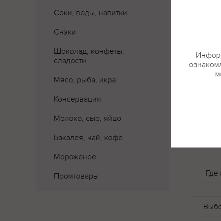
Соки, воды, напитки
Снэки
Шоколад, конфеты,
Информ
сладости
ознакомл
м
Мясо, рыба, икра
Консервация
Молоко, сыр, яйцо
Бакалея, чай, кофе
Мороженое
Где 
Промтовары