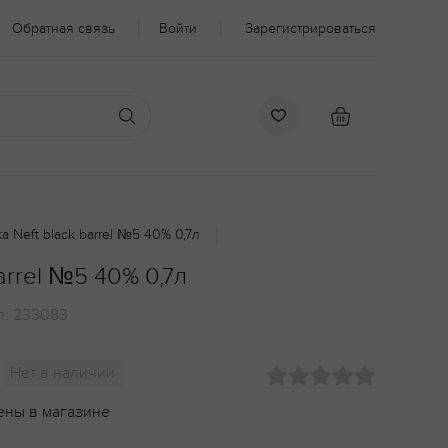
Обратная связь
Войти
Зарегистрироваться
а Neft black barrel №5 40% 0,7л
arrel №5 40% 0,7л
л:
233083
Нет в наличии
ены в магазине