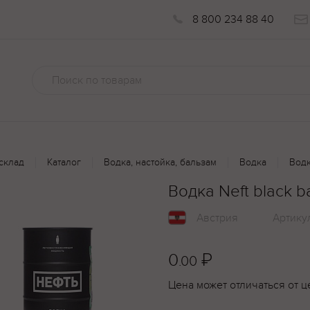
8 800 234 88 40
склад
Каталог
Водка, настойка, бальзам
Водка
Водк
Водка Neft black b
Австрия
Артику
0
₽
.00
Цена может отличаться от ц