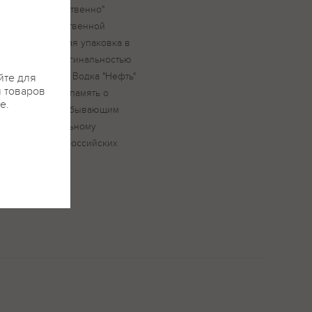
мально "дружественно"
обладает естественной
ная тематическая упаковка в
я не только оригинальностью
использовании. Водка "Нефть"
йте для
я товаров
площение идеи, память о
е.
й профессии, добывающим
 усилиям и стальному
и "Нефть", три российских
прочувствовали