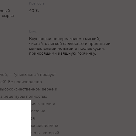
Крепость
ловый
40 %
о сырья
Вкус
Вкус водки непередаваемо мягкий,
чистый, с легкой сладостью и приятными
миндальными нотками в послевкусии,
приносящими изящную горчинку.
елей, — "уникальный продукт
й". Ее производство
высококачественном зерне и
Из рецептуры полностью
вки, отдушки, смягчители и
 водка в них просто не
ерна, ступенчатая
глеродная очистка дистиллята
лючительной чистоты, который