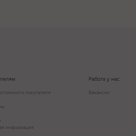
ателям
Работа у нас
остоянного покупателя
Вакансии
ны
и
ая информация
Оставить отзыв