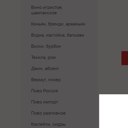
Вино игристое,
шампанское
Коньяк, бренди, арманьяк
Водка, настойка, бальзам
Виски, бурбон
Текила, ром
Джин, абсент
Вермут, ликер
Пиво Россия
Пиво импорт
Пиво разливное
Коктейли, сидры